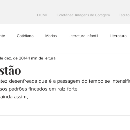
HOME
Coletânea: Imagens de Coragem
Escrito
nto
Cotidiano
Marias
Literatura Infantil
Literatura
de dez. de 2014
1 min de leitura
Projetos Literarios
Escritoras Brasileiras
Dicas de Escrita
stão
tez desenfreada que é a passagem do tempo se intensifi
toral
Resenhas
teatro
Na Estrada
s padrões fincados em raiz forte.
ainda assim,