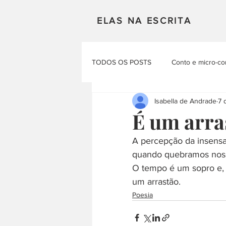
ELAS NA ESCRITA
TODOS OS POSTS
Conto e micro-co
Isabella de Andrade
7 
Mulheres em Cena
Poesia
É um arra
A percepção da insensa
Materias Literarias
Produçao Au
quando quebramos nosso
O tempo é um sopro e, 
um arrastão.
Poesia