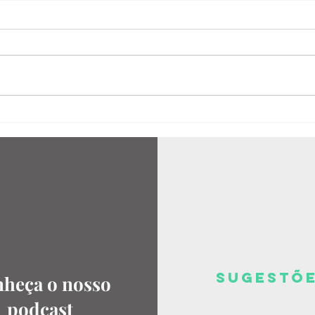
Próprio céu
Quanto da gente cabe em uma
porção de linhas tortas e outras
tantas palavras ao léu? Tem
pele que, num segundo, abriga
mais que a...
SUGESTõ
heça o nosso
podcast