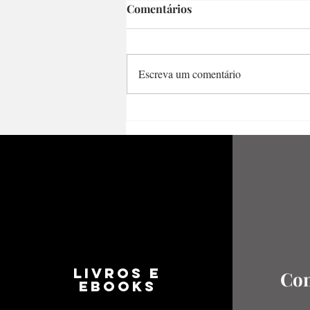
Comentários
Escreva um comentário
Poemas de amor e a
resistência ao ódio pela
literatura – Um pouco de
Hilda Hilst
LIVROS E
Con
EBOOKS