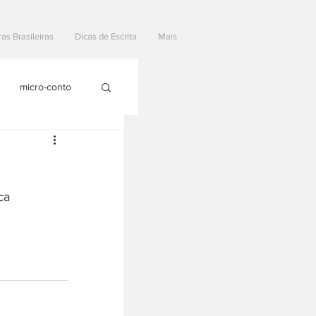
ras Brasileiras
Dicas de Escrita
Mais
micro-conto
ca