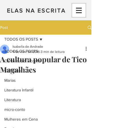
ELAS NA ESCRITA
Post
TODOS OS POSTS
Isabella de Andrade
TODOS OS POSTS
4 de nov. de 2016
3 min de leitura
A cultura popular de Tico
Conto e micro-conto
Magalhães
Cotidiano
Marias
Literatura Infantil
Literatura
micro-conto
Mulheres em Cena