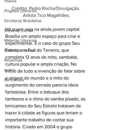
Poesia
Crédito: Pedro Rocha/Divulgação. 
Projetos Literarios
Artista Tico Magalhães.
Escritoras Brasileiras
Há quem veja na ainda jovem capital 
Dicas de Escrita
Brasília um amplo espaço para criar e 
Materias Literarias
experimentar. É o caso do grupo Seu 
Estrelo e o Fuá do Terreiro, que 
Produçao Autoral
completa 12 anos de mito, sambada, 
Resenhas
cultura popular e ampla criação. No 
teatro
início de tudo a invenção de falar sobre 
a origem do mundo e o mito do 
Na Estrada
surgimento do cerrado parecia ideia 
fantasiosa. Entre o batuque dos 
tambores e o ritmo do samba pisado, os 
brincantes do Seu Estrelo trataram de 
trazer à cidade as figuras que teriam o 
importante trabalho de contar sua 
história. Criado em 2004 o grupo 