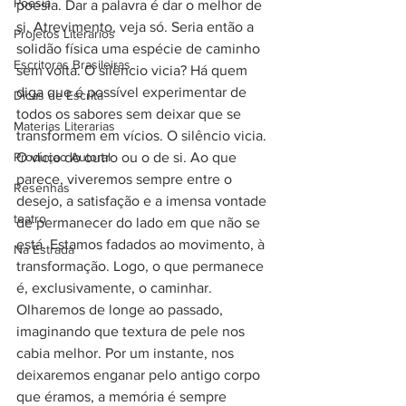
Poesia
poesia. Dar a palavra é dar o melhor de 
si. Atrevimento, veja só. Seria então a 
Projetos Literarios
solidão física uma espécie de caminho 
Escritoras Brasileiras
sem volta. O silêncio vicia? Há quem 
diga que é possível experimentar de 
Dicas de Escrita
todos os sabores sem deixar que se 
Materias Literarias
transformem em vícios. O silêncio vicia. 
Produçao Autoral
O vício do outro ou o de si. Ao que 
parece, viveremos sempre entre o 
Resenhas
desejo, a satisfação e a imensa vontade 
teatro
de permanecer do lado em que não se 
está. Estamos fadados ao movimento, à 
Na Estrada
transformação. Logo, o que permanece 
é, exclusivamente, o caminhar. 
Olharemos de longe ao passado, 
imaginando que textura de pele nos 
cabia melhor. Por um instante, nos 
deixaremos enganar pelo antigo corpo 
que éramos, a memória é sempre 