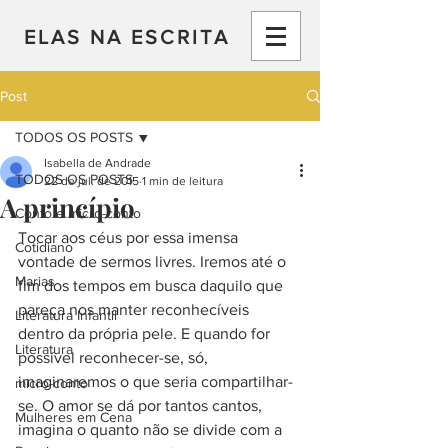
ELAS NA ESCRITA
Post
TODOS OS POSTS
Isabella de Andrade
TODOS OS POSTS
22 de jul. de 2015
1 min de leitura
A princípio
Conto e micro-conto
Tocar aos céus por essa imensa 
Cotidiano
vontade de sermos livres. Iremos até o 
Marias
fim dos tempos em busca daquilo que 
pareça nos manter reconhecíveis 
Literatura Infantil
dentro da própria pele. E quando for 
Literatura
possível reconhecer-se, só, 
imaginaremos o que seria compartilhar-
micro-conto
se. O amor se dá por tantos cantos, 
Mulheres em Cena
imagina o quanto não se divide com a 