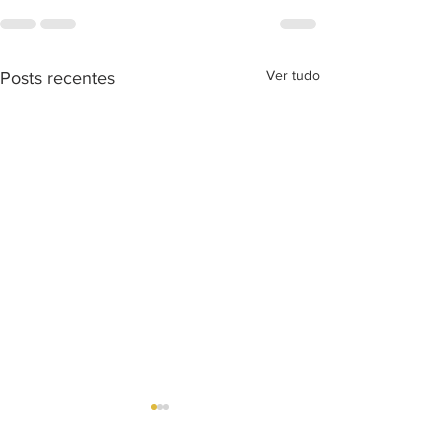
Ver tudo
Posts recentes
Próprio céu
Rabisco