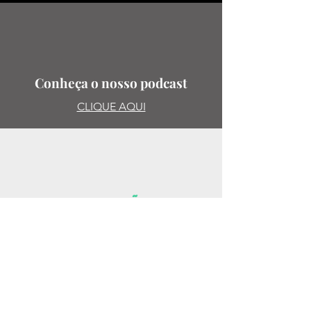
Conheça o nosso podcast
CLIQUE AQUI
SUGESTões
PODE SUGERIR PAUTAS,
ENTREVISTAS, LIVROS, ESCRITORAS.
MANDE PARA:
@ISABELLA_DEANDRADE