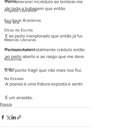
Poesia
Permanecerei incrédulo ao lembrar-me 
de toda a bobagem que então 
Projetos Literarios
Escritoras Brasileiras
me era.
Dicas de Escrita
E ao peito inexplorado que então já fui.
Materias Literarias
Produçao Autoral
Permanecerei totalmente crédulo então 
ao peito aberto e ao rasgo que me dera.
Resenhas
teatro
E ao ponto frágil que não mais nos flui.
Na Estrada
A poesia é uma fratura exposta e sentir
É um arrastão.
Poesia