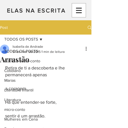
ELAS NA ESCRITA
Post
TODOS OS POSTS
Isabella de Andrade
TODOS OS POSTS
31 de mai. de 2015
1 min de leitura
Arrastão
Conto e micro-conto
Retira de ti a descoberta e lhe 
Cotidiano
permanecerá apenas
Marias
a coragem.
Literatura Infantil
Literatura
Há que entender-se forte,
micro-conto
sentir é um arrastão.
Mulheres em Cena