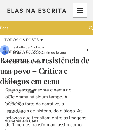
ELAS NA ESCRITA
Post
TODOS OS POSTS
Isabella de Andrade
TODOS OS POSTS
16 de set. de 2019
2 min de leitura
Bacurau e a resistência de
Conto e micro-conto
um povo – Crítica e
Cotidiano
diálogos em cena
Marias
Quero escrever sobre cinema no 
Literatura Infantil
oCiclorama há algum tempo. A 
Literatura
presença forte da narrativa, a 
importância da história, do diálogo. As 
micro-conto
palavras que transitam entre as imagens 
Mulheres em Cena
do filme nos transformam assim como 