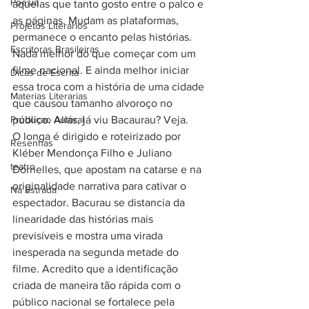
Poesia
aquelas que tanto gosto entre o palco e 
as páginas. Mudam as plataformas, 
Projetos Literarios
permanece o encanto pelas histórias. 
Escritoras Brasileiras
Nada melhor do que começar com um 
filme nacional. E ainda melhor iniciar 
Dicas de Escrita
essa troca com a história de uma cidade 
Materias Literarias
que causou tamanho alvoroço no 
Produçao Autoral
público. Aliás, já viu Bacaurau? Veja.
O longa é dirigido e roteirizado por 
Resenhas
Kléber Mendonça Filho e Juliano 
teatro
Dornelles, que apostam na catarse e na 
originalidade narrativa para cativar o 
Na Estrada
espectador. Bacurau se distancia da 
linearidade das histórias mais 
previsíveis e mostra uma virada 
inesperada na segunda metade do 
filme. Acredito que a identificação 
criada de maneira tão rápida com o 
público nacional se fortalece pela 