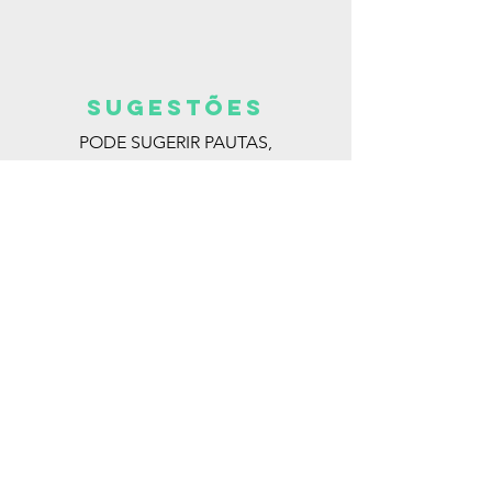
SUGESTões
PODE SUGERIR PAUTAS,
ENTREVISTAS, LIVROS, ESCRITORAS.
MANDE PARA:
@ISABELLA_DEANDRADE
ENTRE EM CONTATO
EMAIL: