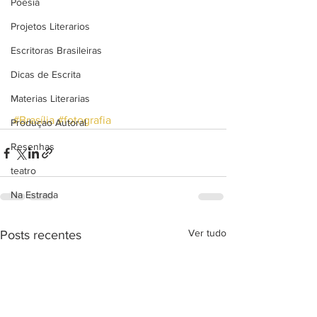
Poesia
Projetos Literarios
Escritoras Brasileiras
Dicas de Escrita
Materias Literarias
#Brasília
#fotografia
Produçao Autoral
Resenhas
teatro
Na Estrada
Ver tudo
Posts recentes