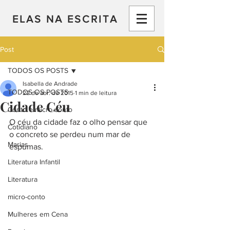
ELAS NA ESCRITA
Post
TODOS OS POSTS
Isabella de Andrade
TODOS OS POSTS
22 de abr. de 2015
1 min de leitura
Cidade Céu
Conto e micro-conto
O céu da cidade faz o olho pensar que 
Cotidiano
o concreto se perdeu num mar de 
Marias
espumas.
Literatura Infantil
Literatura
micro-conto
Mulheres em Cena