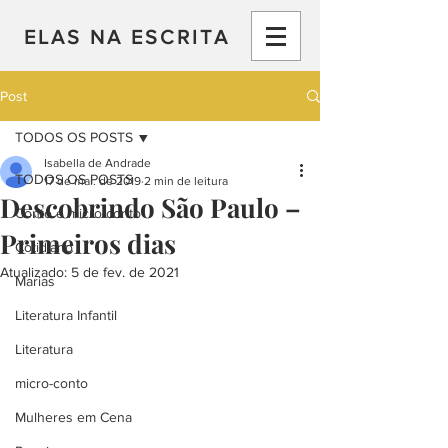
ELAS NA ESCRITA
Post
TODOS OS POSTS
Isabella de Andrade
TODOS OS POSTS
17 de mai. de 2019
2 min de leitura
Descobrindo São Paulo –
Conto e micro-conto
Primeiros dias
Cotidiano
Atualizado:
5 de fev. de 2021
Marias
Literatura Infantil
Literatura
micro-conto
Mulheres em Cena