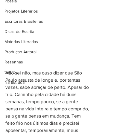
Poesia
Projetos Literarios
Escritoras Brasileiras
Dicas de Escrita
Materias Literarias
Produçao Autoral
Resenhas
teatro
Não sei não, mas ouso dizer que São 
Paulo assusta de longe e, por tantas 
Na Estrada
vezes, sabe abraçar de perto. Apesar do 
frio. Caminho pela cidade há duas 
semanas, tempo pouco, se a gente 
pensa na vida inteira e tempo comprido, 
se a gente pensa em mudança. Tem 
feito frio nos últimos dias e precisei 
aposentar, temporariamente, meus 