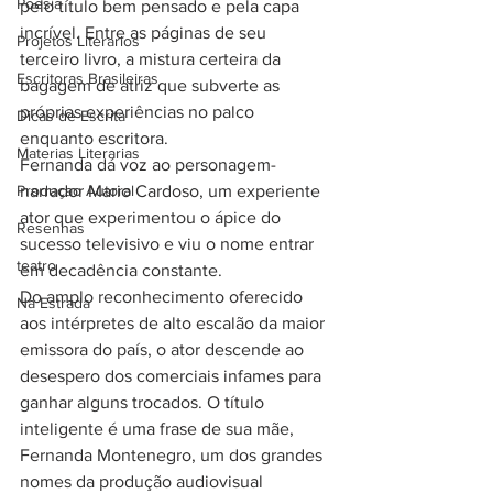
Poesia
pelo título bem pensado e pela capa 
incrível. Entre as páginas de seu 
Projetos Literarios
terceiro livro, a mistura certeira da 
Escritoras Brasileiras
bagagem de atriz que subverte as 
próprias experiências no palco 
Dicas de Escrita
enquanto escritora.
Materias Literarias
Fernanda dá voz ao personagem-
Produçao Autoral
narrador Mario Cardoso, um experiente 
ator que experimentou o ápice do 
Resenhas
sucesso televisivo e viu o nome entrar 
teatro
em decadência constante.
Do amplo reconhecimento oferecido 
Na Estrada
aos intérpretes de alto escalão da maior 
emissora do país, o ator descende ao 
desespero dos comerciais infames para 
ganhar alguns trocados. O título 
inteligente é uma frase de sua mãe, 
Fernanda Montenegro, um dos grandes 
nomes da produção audiovisual 