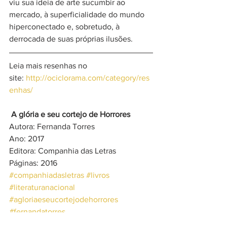
viu sua ideia de arte sucumbir ao 
mercado, à superficialidade do mundo 
hiperconectado e, sobretudo, à 
derrocada de suas próprias ilusões.
Leia mais resenhas no 
site: 
http://ociclorama.com/category/res
enhas/
A glória e seu cortejo de Horrores
Autora: Fernanda Torres
Ano: 2017
Editora: Companhia das Letras
Páginas: 2016
#companhiadasletras
#livros
#literaturanacional
#agloriaeseucortejodehorrores
#fernandatorres
Literatura