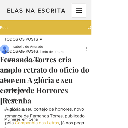
ELAS NA ESCRITA
Post
TODOS OS POSTS
Isabella de Andrade
TODOS OS POSTS
2 de fev. de 2018
4 min de leitura
Fernanda Torres cria
Conto e micro-conto
amplo retrato do ofício do
Cotidiano
ator em A glória e seu
Marias
cortejo de Horrores
Literatura Infantil
[Resenha
Literatura
A glória e seu cortejo de horrores, novo 
micro-conto
romance de Fernanda Torres, publicado 
Mulheres em Cena
pela 
Companhia das Letras
, já nos pega 