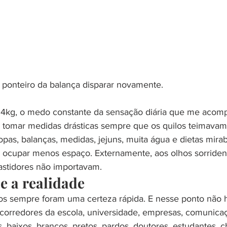
 ponteiro da balança disparar novamente.
94kg, o medo constante da sensação diária que me acom
 tomar medidas drásticas sempre que os quilos teimavam
opas, balanças, medidas, jejuns, muita água e dietas mirab
a ocupar menos espaço. Externamente, aos olhos sorriden
stidores não importavam.
e a realidade
os sempre foram uma certeza rápida. E nesse ponto não 
 corredores da escola, universidade, empresas, comunicaçã
, baixos, brancos, pretos, pardos, doutores, estudantes, c