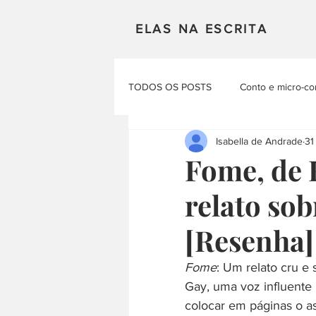
ELAS NA ESCRITA
TODOS OS POSTS
Conto e micro-co
Isabella de Andrade
31
Mulheres em Cena
Poesia
Fome, de 
relato sob
Materias Literarias
Produçao Au
[Resenha]
Fome
: Um relato cru e
Gay, uma voz influente p
colocar em páginas o as