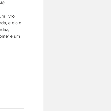
Até 
m livro 
da, e ela o 
rdaz, 
Fome’ é um 