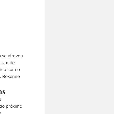
 se atreveu 
e sim de 
fico com o 
r. Roxanne 
as
s 
 do próximo 
a 