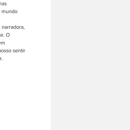
mas 
o mundo 
 narradora, 
e. O 
em 
osso sentir 
z.