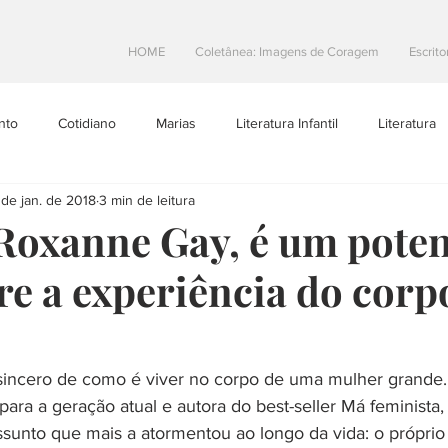
HOME
Coletânea: Imagens de Coragem
Escrito
nto
Cotidiano
Marias
Literatura Infantil
Literatura
 de jan. de 2018
3 min de leitura
Projetos Literarios
Escritoras Brasileiras
Dicas de Escrita
Roxanne Gay, é um poten
re a experiência do corp
toral
Resenhas
teatro
Na Estrada
 sincero de como é viver no corpo de uma mulher grande
ara a geração atual e autora do best-seller Má feminista,
sunto que mais a atormentou ao longo da vida: o próprio