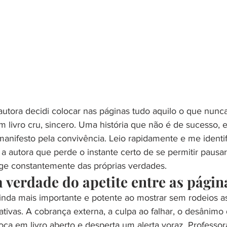
utora decidi colocar nas páginas tudo aquilo o que nunca
m livro cru, sincero. Uma história que não é de sucesso, 
manifesto pela convivência. Leio rapidamente e me identi
 autora que perde o instante certo de se permitir pausa
ge constantemente das próprias verdades.
 verdade do apetite entre as págin
ainda mais importante e potente ao mostrar sem rodeios a
tativas. A cobrança externa, a culpa ao falhar, o desânimo
loca em livro aberto e desperta um alerta voraz. Professor