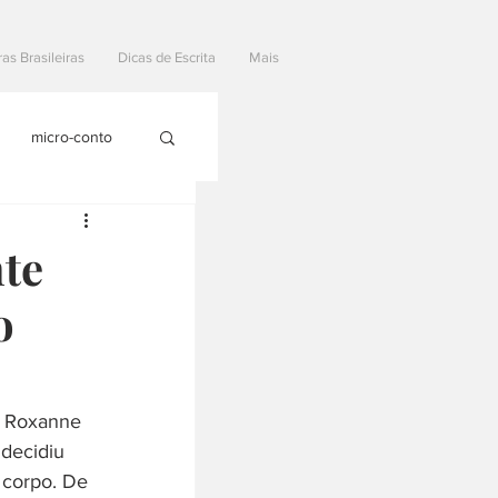
ras Brasileiras
Dicas de Escrita
Mais
micro-conto
te
o
. Roxanne 
 decidiu 
 corpo. De 