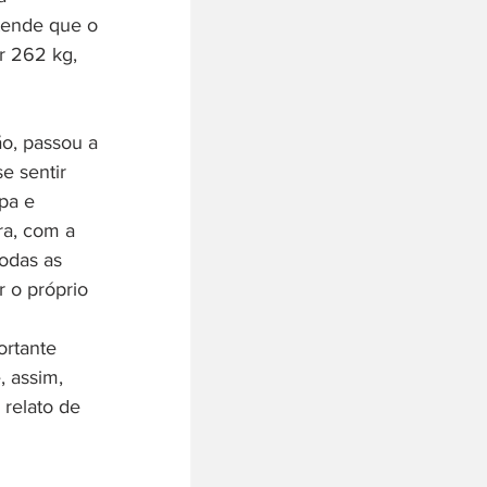
ntende que o 
r 262 kg, 
e sentir 
pa e 
ra, com a 
odas as 
 o próprio 
ortante 
, assim, 
relato de 