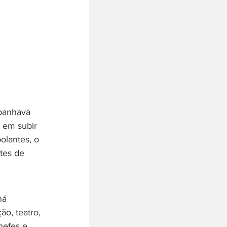
panhava 
 em subir 
olantes, o 
tes de 
há 
o, teatro, 
hefes e 