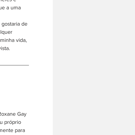
gue a uma 
 gostaria de 
lquer 
 minha vida, 
ista.
 Roxane Gay 
u próprio 
mente para 