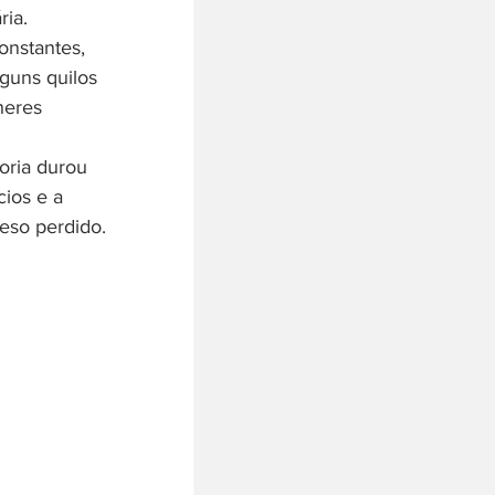
ia. 
onstantes, 
lguns quilos 
heres 
oria durou 
ios e a 
eso perdido.