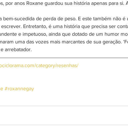
os, por anos Roxane guardou sua história apenas para si. 
va bem-sucedida de perda de peso. E este também não é u
escrever. Entretanto, é uma história que precisa ser conta
tundente e impetuoso, ainda que dotado de um humor mo
tornaram uma das vozes mais marcantes de sua geração. ‘
 e arrebatador.
//ociclorama.com/category/resenhas/
de
#roxannegay