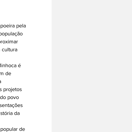
poeira pela 
população 
proximar 
 cultura 
Minhoca é 
ém de 
a 
s projetos 
 do povo 
esentações 
tória da 
 popular de 