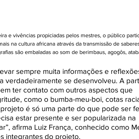
ira e vivências propiciadas pelos mestres, o público parti
ais na cultura africana através da transmissão de saberes
grafias são embaladas ao som de berimbaus, agogôs, atab
levar sempre muita informações e reflexõe
a verdadeiramente se desenvolveu. A parti
em ter contato com outros aspectos que 
itude, como o bumba-meu-boi, cotas racia
projeto é só uma parte do que pode ser fei
ecisa estar presente e ser popularizada na 
r”, afirma Luiz França, conhecido como Me
 integrantes do projeto.