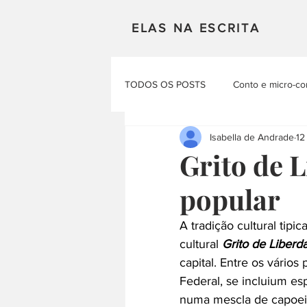
ELAS NA ESCRITA
TODOS OS POSTS
Conto e micro-co
Isabella de Andrade
12
Mulheres em Cena
Poesia
Grito de L
popular
Materias Literarias
Produçao Au
A tradição cultural tipi
cultural 
Grito de Liberd
capital. Entre os vários
Federal, se incluium es
numa mescla de capoeir