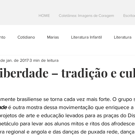
HOME
Coletânea: Imagens de Coragem
Escrito
nto
Cotidiano
Marias
Literatura Infantil
Literatura
 de jan. de 2017
3 min de leitura
Projetos Literarios
Escritoras Brasileiras
Dicas de Escrita
iberdade – tradição e cu
toral
Resenhas
teatro
Na Estrada
camente brasiliense se torna cada vez mais forte. O grupo s
ade
 é outra mostra dessa movimentação que enriquece a 
 projetos de arte e educação levados para as praças do Dist
petáculo para levar aos alunos mitos e ritos dos afrodesc
a regional e angola e das danças de puxada rede, dança