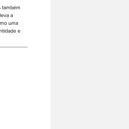
as também 
leva a 
omo uma 
ntidade e 