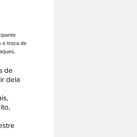
cipante 
 e troca de 
aques, 
s de 
r dela 
is, 
to, 
stre 