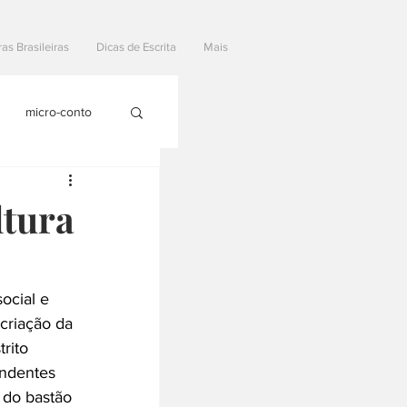
ras Brasileiras
Dicas de Escrita
Mais
micro-conto
ltura
ocial e 
criação da 
rito 
endentes 
 do bastão 