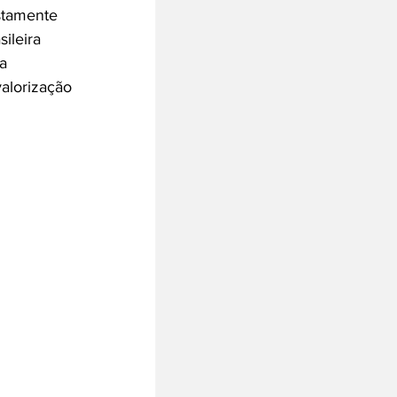
stamente 
ileira 
a 
valorização 