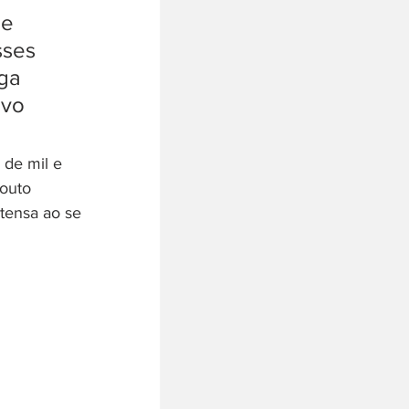
e 
ses 
ga 
vo 
 de mil e 
outo 
tensa ao se 