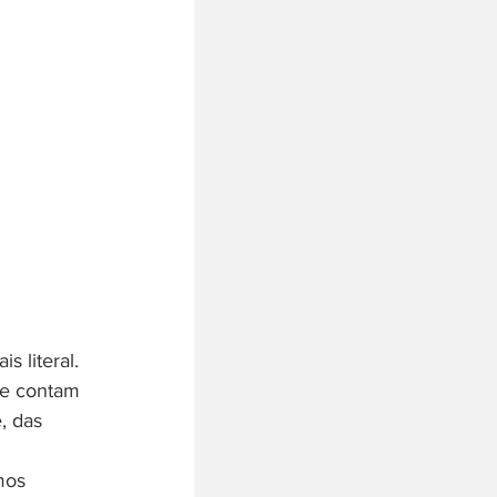
s literal. 
te contam 
, das 
mos 