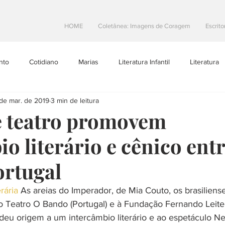
HOME
Coletânea: Imagens de Coragem
Escrito
nto
Cotidiano
Marias
Literatura Infantil
Literatura
 de mar. de 2019
3 min de leitura
Projetos Literarios
Escritoras Brasileiras
Dicas de Escrita
e teatro promovem
o literário e cênico ent
toral
Resenhas
teatro
Na Estrada
ortugal
erária
 As areias do Imperador, de Mia Couto, os brasiliens
ao Teatro O Bando (Portugal) e à Fundação Fernando Leite
deu origem a um intercâmbio literário e ao espetáculo Ne