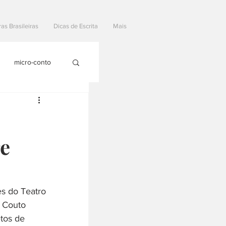
ras Brasileiras
Dicas de Escrita
Mais
micro-conto
re
es do Teatro 
 Couto 
tos de 