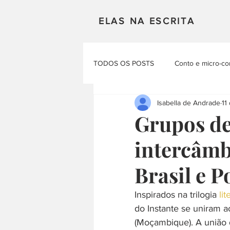
ELAS NA ESCRITA
TODOS OS POSTS
Conto e micro-co
Isabella de Andrade
11
Mulheres em Cena
Poesia
Grupos d
intercâmbi
Materias Literarias
Produçao Au
Brasil e P
Inspirados na trilogia
 lit
do Instante se uniram 
(Moçambique). A união 