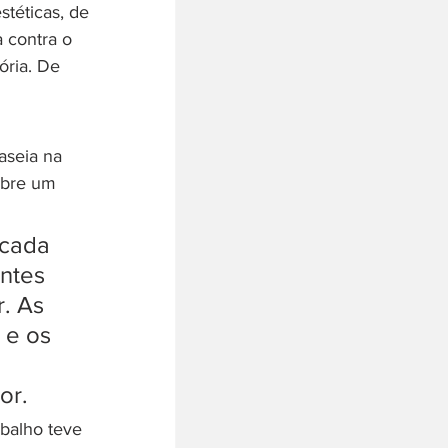
stéticas, de 
a contra o 
ória. De 
aseia na 
obre um 
 cada 
ntes 
. As 
 e os 
or.
abalho teve 