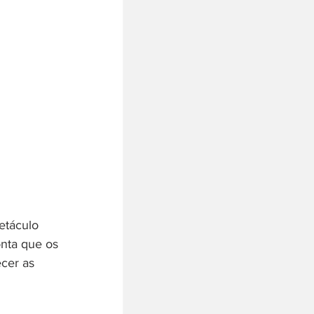
etáculo 
onta que os 
cer as 