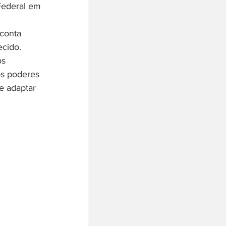
Federal em 
 conta 
ecido. 
s 
os poderes 
e adaptar 