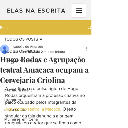
ELAS NA ESCRITA
Post
TODOS OS POSTS
Isabella de Andrade
TODOS OS POSTS
18 de set. de 2018
2 min de leitura
Hugo Rodas e Agrupação
Conto e micro-conto
teatral Amacaca ocupam a
Cotidiano
Cervejaria Criolina
Marias
A voz firme e o pulso rígido de Hugo 
Literatura Infantil
Rodas orquestram a profusão criativa no 
Literatura
palco ocupado pelos integrantes da 
Agrupação teatral a Macaca
. O jeito 
micro-conto
singular da fala denuncia a origem 
Mulheres em Cena
uruguaia do diretor que se firma como 