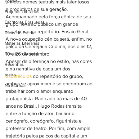
Poesia
um dos nomes teatrais mais talentosos 
e produtivos de sua geração. 
Projetos Literarios
Acompanhado pela força cênica de seu 
Escritoras Brasileiras
grupo, leva ao público um grande 
espetáculo do repertório: Ensaio Geral. 
Dicas de Escrita
A nova ocupação cênica será, enfim, no 
Materias Literarias
palco da Cervejaria Criolina, nos dias 12, 
Produçao Autoral
19 e 26 de setembro.
Apesar da diferença no estilo, nas cores 
Resenhas
e na narrativa de cada um dos 
teatro
espetáculos
 do repertório do grupo, 
ambos se aproximam e se encontram ao 
Na Estrada
trabalhar com o amor enquanto 
protagonista. Radicado há mais de 40 
anos no Brasil, Hugo Rodas transita 
entre a função de ator, bailarino, 
cenógrafo, coreógrafo, figurinista e 
professor de teatro. Por fim, com ampla 
trajetória pelos palcos da capital e um 