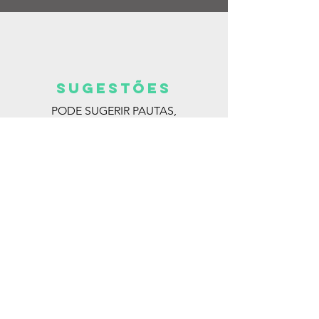
SUGESTões
PODE SUGERIR PAUTAS,
ENTREVISTAS, LIVROS, ESCRITORAS.
MANDE PARA:
@ISABELLA_DEANDRADE
ENTRE EM CONTATO