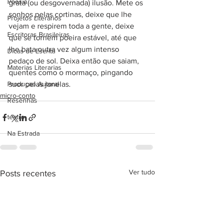
Poesia
grata (ou desgovernada) ilusão. Mete os 
sonhos pelas cortinas, deixe que lhe 
Projetos Literarios
vejam e respirem toda a gente, deixe 
Escritoras Brasileiras
que se tornem poeira estável, até que 
lhe bata outra vez algum intenso 
Dicas de Escrita
pedaço de sol. Deixa então que saiam, 
Materias Literarias
quentes como o mormaço, pingando 
Produçao Autoral
suor pelas janelas.
micro-conto
Resenhas
teatro
Na Estrada
Ver tudo
Posts recentes