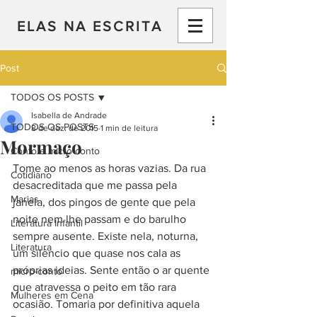
ELAS NA ESCRITA
Post
TODOS OS POSTS
Isabella de Andrade
TODOS OS POSTS
8 de dez. de 2015
1 min de leitura
Mormaço
Conto e micro-conto
Tome ao menos as horas vazias. Da rua 
Cotidiano
desacreditada que me passa pela 
Marias
janela, dos pingos de gente que pela 
noite nem lhe passam e do barulho 
Literatura Infantil
sempre ausente. Existe nela, noturna, 
Literatura
um silêncio que quase nos cala as 
próprias ideias. Sente então o ar quente 
micro-conto
que atravessa o peito em tão rara 
Mulheres em Cena
ocasião. Tomaria por definitiva aquela 