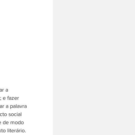
ar a 
 e fazer 
ar a palavra 
to social 
de de modo 
 literário.