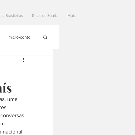
ras Brasileiras
Dicas de Escrita
Mais
micro-conto
aís
ras, uma 
res 
 conversas 
om 
a nacional 