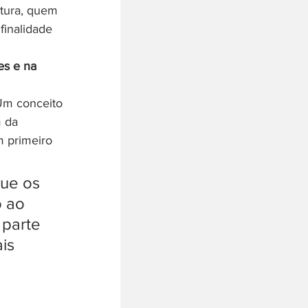
itura, quem 
finalidade 
es e na 
Um conceito 
 da 
 primeiro 
que os 
 ao 
 parte 
is 