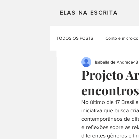
ELAS NA ESCRITA
TODOS OS POSTS
Conto e micro-co
Isabella de Andrade
18
Mulheres em Cena
Poesia
Projeto A
encontros 
Materias Literarias
Produçao Au
No último dia 17 Brasíl
iniciativa que busca cri
contemporâneos de difer
e reflexões sobre as re
diferentes gêneros e lin