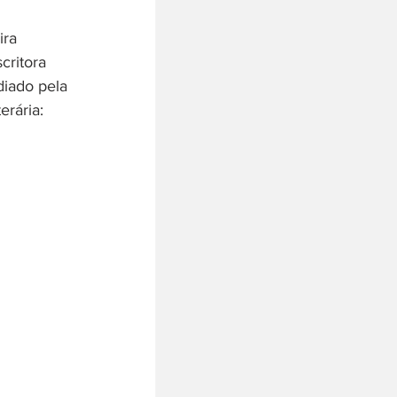
ira 
critora 
diado pela 
erária: 