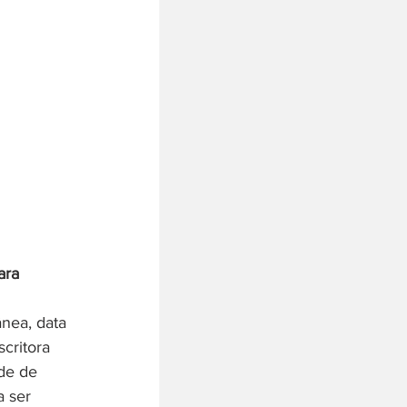
ara 
nea, data 
critora 
de de 
 ser 