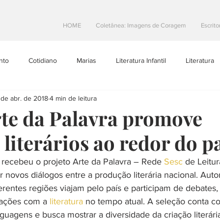
HOME
Coletânea: Imagens de Coragem
Escrito
nto
Cotidiano
Marias
Literatura Infantil
Literatura
 de abr. de 2018
4 min de leitura
Projetos Literarios
Escritoras Brasileiras
Dicas de Escrita
rte da Palavra promove
literários ao redor do p
toral
Resenhas
teatro
Na Estrada
ia recebeu o projeto Arte da Palavra – Rede 
Sesc
 de Leitu
ar novos diálogos entre a produção literária nacional. Auto
entes regiões viajam pelo país e participam de debates,
lações com a 
literatura 
no tempo atual. A seleção conta c
guagens e busca mostrar a diversidade da criação literári