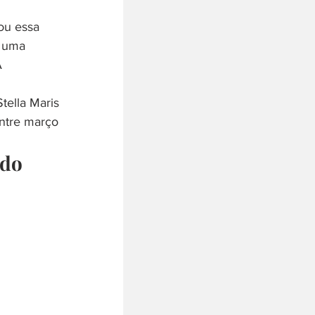
ou essa 
e uma 
A 
tella Maris 
ntre março 
edo