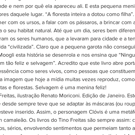
de e nem por quê ela apareceu ali. E esta pequena menin
es daquele lugar. “A floresta inteira a dotou como filha”.
 com os ursos, a falar com os pássaros, a brincar com a
a o seu habitat natural. Até que um dia, seres bem diferen
am os seres humanos, que a levaram para cidade e a tent
da “civilizada”. Claro que a pequena garota não consegui
Moogli esta história se desenrola e nos ensina que “Nin
m tão feliz e selvagem”. Acredito que este livro abre port
essência como seres vivos, como pessoas que constituem
 da imagem que hoje a mídia muitas vezes reproduz, co
tas e florestas. Selvagem é uma menina feliz!
itas, ilustração Renato Moriconi. Edição de Janeiro. Este 
esde sempre teve que se adaptar às máscaras (ou roupa
steve inserido. Assim, o personagem Clóvis é uma metáf
maleão. Os livros do Tino Freitas são sempre assim:
os, sérios, envolvendo sentimentos que permeiam tanto a