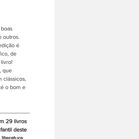
 boas 
 outros. 
edição é 
ico, de 
livro!
, que 
 clássicos, 
té o bom e 
am 29 livros 
antil deste 
iteratura 