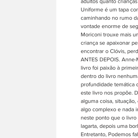
adultos quanto crianças
Uniforme é um tapa com
caminhando no rumo da 
vontade enorme de segu
Moriconi trouxe mais u
criança se apaixonar pe
encontrar o Clóvis, per
ANTES DEPOIS. Anne-Mar
livro foi paixão à primei
dentro do livro nenhuma
profundidade temática 
este livro nos propõe.
alguma coisa, situação
algo complexo e nada i
neste ponto que o livr
lagarta, depois uma bor
Entretanto, Podemos f