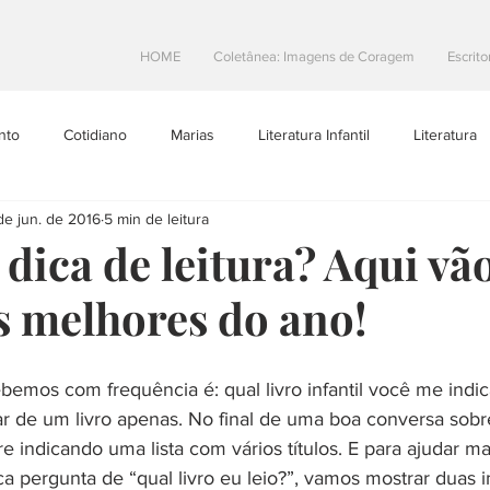
HOME
Coletânea: Imagens de Coragem
Escrito
nto
Cotidiano
Marias
Literatura Infantil
Literatura
de jun. de 2016
5 min de leitura
Projetos Literarios
Escritoras Brasileiras
Dicas de Escrita
dica de leitura? Aqui vã
s melhores do ano!
toral
Resenhas
teatro
Na Estrada
emos com frequência é: qual livro infantil você me indi
 de um livro apenas. No final de uma boa conversa sobre 
e indicando uma lista com vários títulos. E para ajudar m
ca pergunta de “qual livro eu leio?”, vamos mostrar duas 