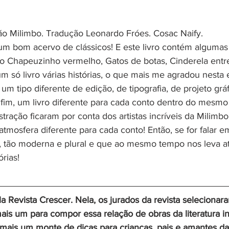
ação Milimbo. Tradução Leonardo Fróes. Cosac Naify.
m bom acervo de clássicos! E este livro contém algumas
mo Chapeuzinho vermelho, Gatos de botas, Cinderela entre
 só livro várias histórias, o que mais me agradou nesta 
m tipo diferente de edição, de tipografia, de projeto gráf
nfim, um livro diferente para cada conto dentro do mesmo 
ustração ficaram por conta dos artistas incríveis da Milimbo
tmosfera diferente para cada conto! Então, se for falar em
 tão moderna e plural e que ao mesmo tempo nos leva a
órias!
pela Revista Crescer. Nela, os jurados da revista selecionar
is um para compor essa relação de obras da literatura inf
mais um monte de dicas para crianças, pais e amantes da l