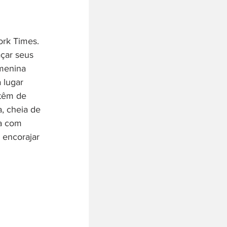
ork Times. 
çar seus 
menina 
 lugar 
 têm de 
, cheia de 
ra com 
 encorajar 