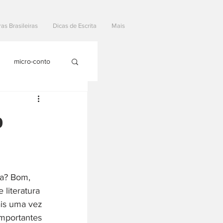
ras Brasileiras
Dicas de Escrita
Mais
micro-conto
o
ca? Bom, 
literatura 
ais uma vez 
importantes 