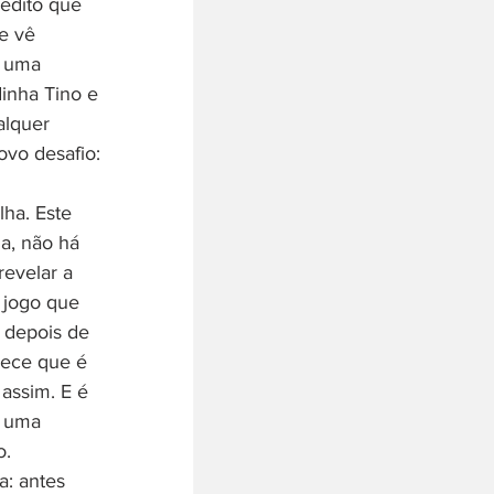
edito que 
e vê 
e uma 
inha Tino e 
alquer 
ovo desafio: 
ha. Este 
ja, não há 
revelar a 
 jogo que 
 depois de 
rece que é 
assim. E é 
s uma 
. 
: antes 