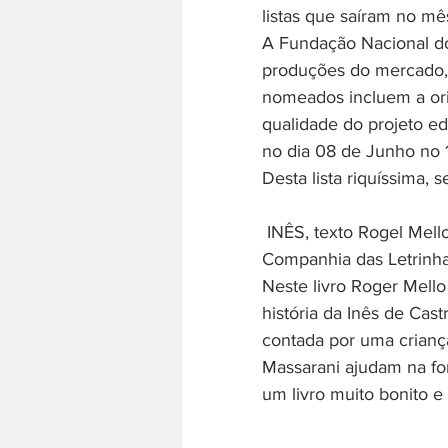
listas que saíram no mê
A Fundação Nacional do 
produções do mercado, s
nomeados incluem a orig
qualidade do projeto edi
no dia 08 de Junho no 1
Desta lista riquíssima, 
 INÊS, texto Rogel Mell
Companhia das Letrinha
Neste livro Roger Mell
história da Inês de Cast
contada por uma crianç
Massarani ajudam na for
um livro muito bonito e 