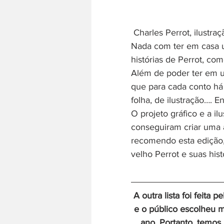
 Charles Perrot, ilustr
Nada com ter em casa u
histórias de Perrot, co
Além de poder ter em um
que para cada conto há u
folha, de ilustração…. E
O projeto gráfico e a il
conseguiram criar uma a
recomendo esta edição,
velho Perrot e suas hist
A outra lista foi feita 
e o público escolheu ma
ano. Portanto, temos 