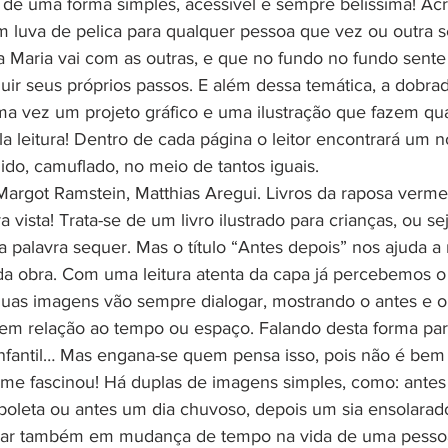
 de uma forma simples, acessível e sempre belíssima! Acr
 luva de pelica para qualquer pessoa que vez ou outra s
Maria vai com as outras, e que no fundo no fundo sent
ir seus próprios passos. E além dessa temática, a dobrad
ma vez um projeto gráfico e uma ilustração que fazem qu
la leitura! Dentro de cada página o leitor encontrará um n
dido, camuflado, no meio de tantos iguais.
got Ramstein, Matthias Aregui. Livros da raposa vermel
ra vista! Trata-se de um livro ilustrado para crianças, ou se
 palavra sequer. Mas o título “Antes depois” nos ajuda a 
da obra. Com uma leitura atenta da capa já percebemos o
 Duas imagens vão sempre dialogar, mostrando o antes e o
, em relação ao tempo ou espaço. Falando desta forma pa
nfantil… Mas engana-se quem pensa isso, pois não é bem 
o me fascinou! Há duplas de imagens simples, como: ante
boleta ou antes um dia chuvoso, depois um sia ensolarado
alar também em mudança de tempo na vida de uma pessoa