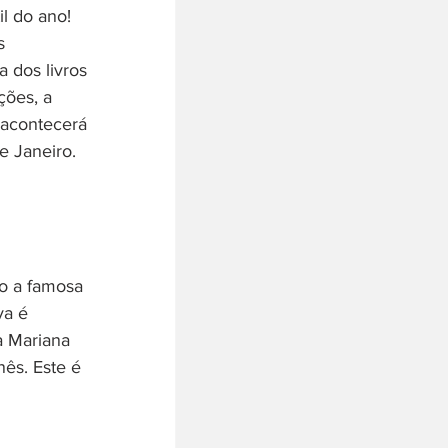
l do ano!
s 
 dos livros 
ções, a 
o acontecerá 
e Janeiro.
o a famosa 
va é 
a Mariana 
ês. Este é 