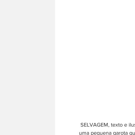
 SELVAGEM, texto e ilustração Emily Hughes. Editora Pequena Zahar. Esta é a história de 
uma pequena garota que