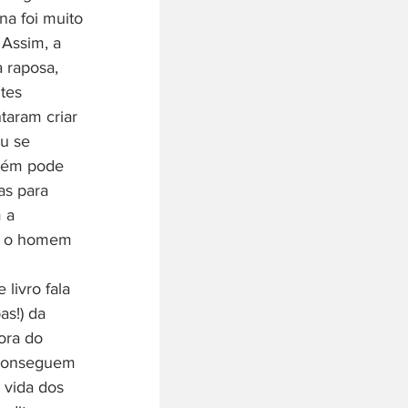
a foi muito 
 Assim, a 
 raposa, 
tes 
aram criar 
u se 
guém pode 
as para 
 a 
mo o homem 
livro fala 
s!) da 
ora do 
 conseguem 
 vida dos 