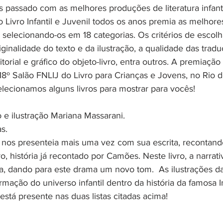
s passado com as melhores produções de literatura infanti
Livro Infantil e Juvenil todos os anos premia as melhore
elecionando-os em 18 categorias. Os critérios de escolha
inalidade do texto e da ilustração, a qualidade das tradu
torial e gráfico do objeto-livro, entra outros. A premiaçã
8º Salão FNLIJ do Livro para Crianças e Jovens, no Rio d
selecionamos alguns livros para mostrar para vocês!
o e ilustração Mariana Massarani.
s.
o nos presenteia mais uma vez com sua escrita, recontand
ro, história já recontado por Camões. Neste livro, a narrati
a, dando para este drama um novo tom.  As ilustrações d
mação do universo infantil dentro da história da famosa In
está presente nas duas listas citadas acima!