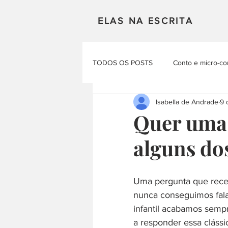
ELAS NA ESCRITA
TODOS OS POSTS
Conto e micro-co
Isabella de Andrade
9 
Mulheres em Cena
Poesia
Quer uma 
alguns do
Materias Literarias
Produçao Au
Uma pergunta que receb
nunca conseguimos falar
infantil acabamos sempr
a responder essa clássi