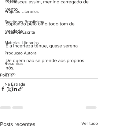
Poesia
Tu nasceu assim, menino carregado de 
vento
Projetos Literarios
Escritoras Brasileiras
Soprando pelo olho todo tom de 
verdade
Dicas de Escrita
Materias Literarias
E a incerteza tênue, quase serena
Produçao Autoral
De quem não se prende aos próprios 
Resenhas
nós.
teatro
Poesia
Na Estrada
Ver tudo
Posts recentes