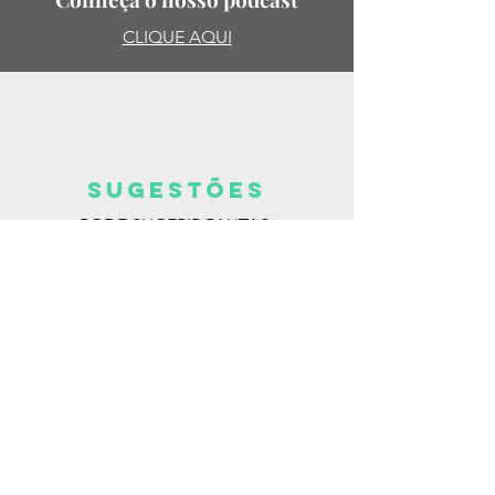
CLIQUE AQUI
SUGESTões
PODE SUGERIR PAUTAS,
ENTREVISTAS, LIVROS, ESCRITORAS.
MANDE PARA:
@ISABELLA_DEANDRADE