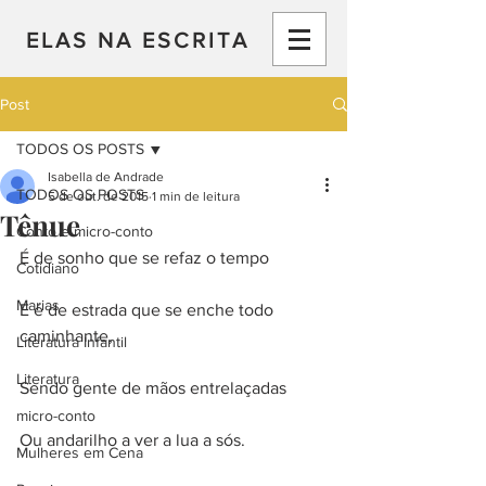
ELAS NA ESCRITA
Post
TODOS OS POSTS
Isabella de Andrade
TODOS OS POSTS
5 de out. de 2015
1 min de leitura
Tênue
Conto e micro-conto
É de sonho que se refaz o tempo
Cotidiano
Marias
E é de estrada que se enche todo 
caminhante,
Literatura Infantil
Literatura
Sendo gente de mãos entrelaçadas
micro-conto
Ou andarilho a ver a lua a sós.
Mulheres em Cena