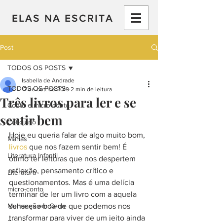
ELAS NA ESCRITA
Post
TODOS OS POSTS
Isabella de Andrade
TODOS OS POSTS
17 de out. de 2019
2 min de leitura
Três livros para ler e se
Conto e micro-conto
sentir bem
Cotidiano
Hoje eu queria falar de algo muito bom, 
Marias
livros
 que nos fazem sentir bem! É 
Literatura Infantil
ótimo ter leituras que nos despertem 
reflexão, pensamento crítico e 
Literatura
questionamentos. Mas é uma delícia 
micro-conto
terminar de ler um livro com a aquela 
Mulheres em Cena
sensação boa de que podemos nos 
transformar para viver de um jeito ainda 