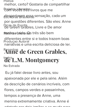
Poesia
melhor, certo? Gostaria de compartilhar 
Projetos Literarios
com vocês três livros que me 
despertaram essa sensação, cada um 
Escritoras Brasileiras
por questões diferentes. São eles: Anne 
Dicas de Escrita
de Green Grables, Livre e De amor 
tenho vivido. Os três são bem 
Materias Literarias
diferentes entre si e todos trazem boas 
Produçao Autoral
narrativas e uma escrita deliciosa de ler.
Resenhas
Anne de Green Grables, 
teatro
de L.M. Montgomery
Na Estrada
 Eu já falei desse livro antes, sou 
apaixonada por ele e pela série. Além 
da descrição de cenários incríveis, com 
flores, campos verdes e passarinhos, 
tempos a presença de Anne, uma 
menina extremamente criativa. Anne é 
adotada por dois irmãos e se muda para 