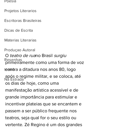
Poesia
Projetos Literarios
Escritoras Brasileiras
Dicas de Escrita
Materias Literarias
Produçao Autoral
O 
teatro de rua
no Brasil 
surgiu 
Resenhas
primeiramente como uma forma de voz 
contra a ditadura nos anos 80, logo 
teatro
após o regime militar, e se coloca, até 
Na Estrada
os dias de hoje, como uma 
manifestação artística acessível e de 
grande importância para estimular e 
incentivar plateias que se encantem e 
passem a ser público frequente nos 
teatros, seja qual for o seu estilo ou 
vertente. Zé Regino é um dos grandes 