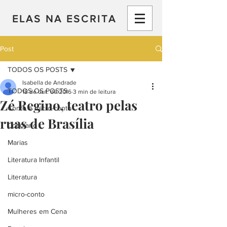
ELAS NA ESCRITA
Post
TODOS OS POSTS
Isabella de Andrade
TODOS OS POSTS
18 de out. de 2016
3 min de leitura
Zé Regino, teatro pelas
Conto e micro-conto
ruas de Brasília
Cotidiano
Marias
Literatura Infantil
Literatura
micro-conto
Mulheres em Cena