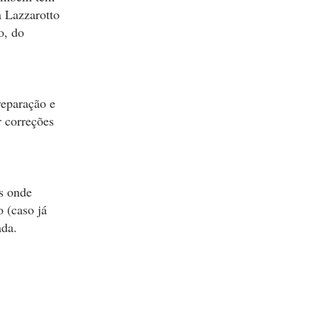
a Lazzarotto
o, do
reparação e
r correções
is onde
 (caso já
ada.