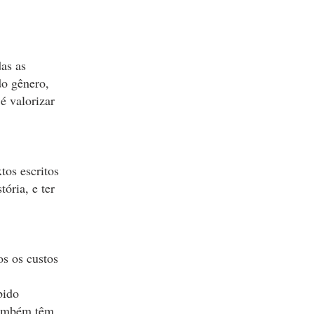
as as
do gênero,
é valorizar
tos escritos
ória, e ter
os os custos
bido
 também têm