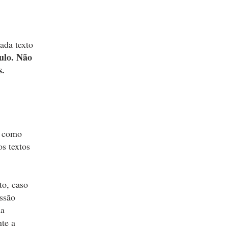
ada texto
tulo. Não
s.
s como
s textos
to, caso
ssão
sa
nte a