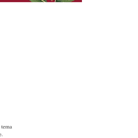
 tema
e.