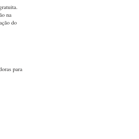
ratuita.
ção na
cação do
adoras para