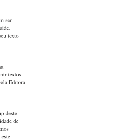
em ser
side.
seu texto
na
nir textos
ela Editora
ip deste
idade de
amos
 este