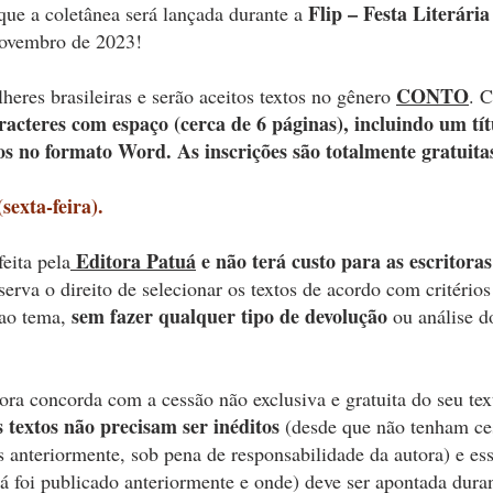
Flip – Festa Literária
que a coletânea será lançada durante a
novembro de 2023!
CONTO
eres brasileiras e serão aceitos textos no gênero
. C
racteres com espaço (cerca de 6 páginas), incluindo um tí
os no formato Word. As inscrições são totalmente gratuita
sexta-feira).
Editora Patuá
e não terá custo para as escritoras
eita pela
eserva o direito de selecionar os textos de acordo com critério
sem fazer qualquer tipo de devolução
 ao tema,
ou análise do
ora concorda com a cessão não exclusiva e gratuita do seu tex
 textos não precisam ser inéditos
(desde que não tenham ce
 anteriormente, sob pena de responsabilidade da autora) e es
já foi publicado anteriormente e onde) deve ser apontada dura