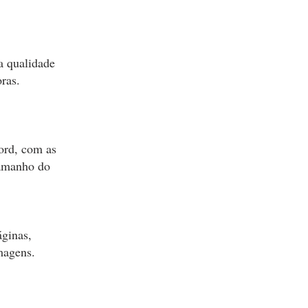
a qualidade
oras.
ord, com as
tamanho do
áginas,
magens.