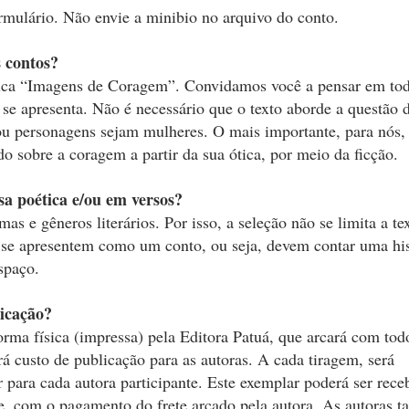
rmulário. Não envie a minibio no arquivo do conto.
s contos?
tica “Imagens de Coragem”. Convidamos você a pensar em tod
 se apresenta. Não é necessário que o texto aborde a questão 
 personagens sejam mulheres. O mais importante, para nós, 
do sobre a coragem a partir da sua ótica, por meio da ficção.
sa poética e/ou em versos?
as e gêneros literários. Por isso, a seleção não se limita a tex
 se apresentem como um conto, ou seja, devem contar uma hist
spaço.
licação?
orma física (impressa) pela Editora Patuá, que arcará com tod
rá custo de publicação para as autoras. A cada tiragem, será
 para cada autora participante. Este exemplar poderá ser rece
te, com o pagamento do frete arcado pela autora. As autoras