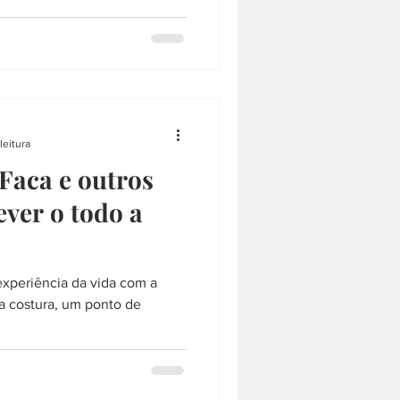
e reúne 18 escritoras de
do país. Ainda que não seja
ecorte diverso, passando pelo
 e centro-oeste. O tema não
leitura
Faca e outros
ever o todo a
 experiência da vida com a
ma costura, um ponto de