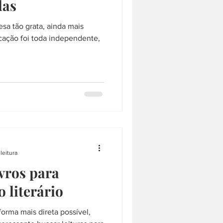
das
esa tão grata, ainda mais
ação foi toda independente,
leitura
ivros para
 literário
forma mais direta possível,