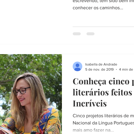
escrevendo, tem sido bem int
conhecer os caminhos...
Isabella de Andrade
5 de nov. de 2019
4 min de 
Conheça cinco 
literários feito
Incríveis
Cinco projetos literários de m
Nacional da Língua Portugue
mais amo fazer na...