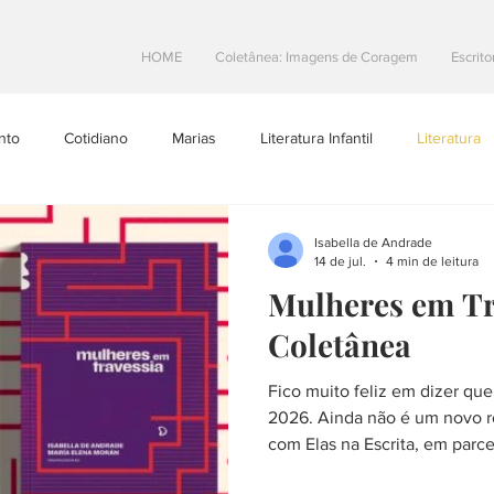
HOME
Coletânea: Imagens de Coragem
Escrito
nto
Cotidiano
Marias
Literatura Infantil
Literatura
Projetos Literarios
Escritoras Brasileiras
Dicas de Escrita
Isabella de Andrade
14 de jul.
4 min de leitura
Mulheres em Tr
teatro
Na Estrada
Coletânea
Fico muito feliz em dizer qu
2026. Ainda não é um novo 
com Elas na Escrita, em parc
Editora: Mulheres em Travessi