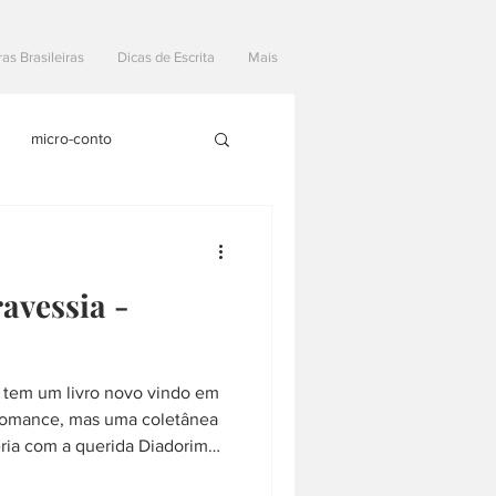
ras Brasileiras
Dicas de Escrita
Mais
micro-conto
Materias Literarias
avessia -
e tem um livro novo vindo em
romance, mas uma coletânea
eria com a querida Diadorim
a. O livro foi organizado por