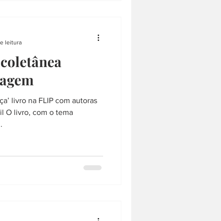
e leitura
coletânea
ragem
ça’ livro na FLIP com autoras
il O livro, com o tema
.