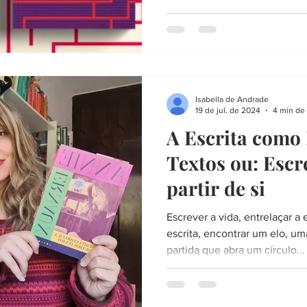
mim e por María Elena Morán 
diferentes cidades e regiões 
perfeito, tentamos criar um r
norte, sul, sudeste, nordeste
poderia ser outro, senão os t
Isabella de Andrade
19 de jul. de 2024
4 min de 
A Escrita como 
Textos ou: Escr
partir de si
Escrever a vida, entrelaçar a
escrita, encontrar um elo, u
partida que abra um círculo...