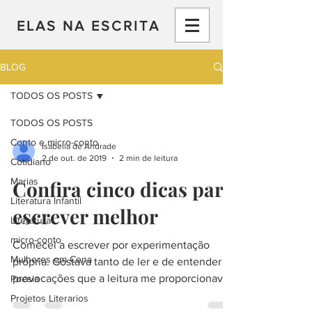
ELAS NA ESCRITA
BLOG
TODOS OS POSTS
TODOS OS POSTS
Conto e micro-conto
Isabella de Andrade
2 de out. de 2019
2 min de leitura
Cotidiano
Marias
Confira cinco dicas para
Literatura Infantil
escrever melhor
Literatura
micro-conto
Comecei a escrever por experimentação
Mulheres em Cena
própria. Gostava tanto de ler e de entender as
provocações que a leitura me proporcionava
Poesia
que tive...
Projetos Literarios