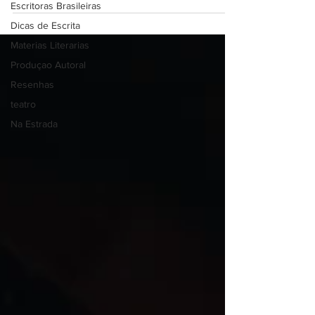
Escritoras Brasileiras
Dicas de Escrita
Materias Literarias
Produçao Autoral
Resenhas
teatro
Na Estrada