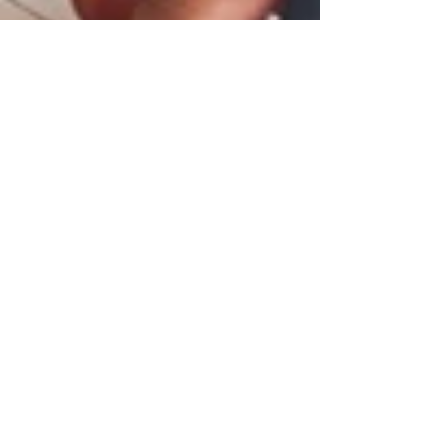
Isabella de Andrade
1 de ago. de 2019
2 min de leitura
Como a autonomia
literária fortaleceu a
minha autoestima