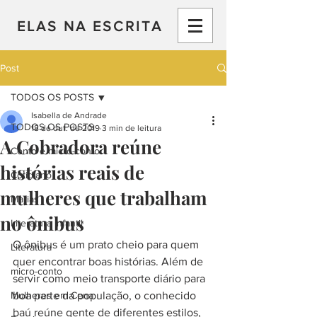
ELAS NA ESCRITA
Post
TODOS OS POSTS
Isabella de Andrade
TODOS OS POSTS
18 de out. de 2019
3 min de leitura
A Cobradora reúne
Conto e micro-conto
histórias reais de
Cotidiano
mulheres que trabalham
Marias
no ônibus
Literatura Infantil
O ônibus é um prato cheio para quem 
Literatura
quer encontrar boas histórias. Além de 
micro-conto
servir como meio transporte diário para 
Mulheres em Cena
boa parte da população, o conhecido 
baú reúne gente de diferentes estilos, 