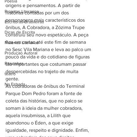
Poesia
origens e pensamentos. A partir de 
Projetos Literarios
histórias contadas por um dos 
personagens mais característicos dos 
Escritoras Brasileiras
ônibus, A Cobradora, a Zózima Trupe 
Dicas de Escrita
construiu seu novo espetáculo. A peça 
fica em cartaz até este fim de semana 
Materias Literarias
no Sesc Vila Mariana e leva ao palco um 
Produçao Autoral
pouco da vida e do cotidiano de figuras 
Resenhas
tão importantes que costumam passar 
despercebidas no trajeto de muita 
teatro
gente.
Na Estrada
As cobradoras de ônibus do Terminal 
Parque Dom Pedro foram a fonte de 
coleta das histórias, que no palco se 
somam à ideia da mulher cobradora, 
aquela insubmissa, a Lilith que 
abandonou o Éden, a que exige 
igualdade, respeito e dignidade. Enfim, 