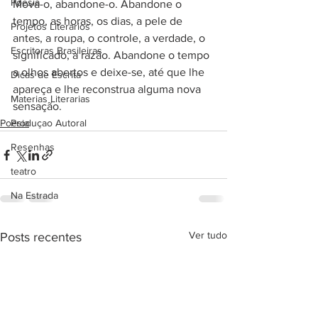
Poesia
Mova-o, abandone-o. Abandone o 
tempo, as horas, os dias, a pele de 
Projetos Literarios
antes, a roupa, o controle, a verdade, o 
Escritoras Brasileiras
significado, a razão. Abandone o tempo 
a olhos abertos e deixe-se, até que lhe 
Dicas de Escrita
apareça e lhe reconstrua alguma nova 
Materias Literarias
sensação.
Poesia
Produçao Autoral
Resenhas
teatro
Na Estrada
Ver tudo
Posts recentes