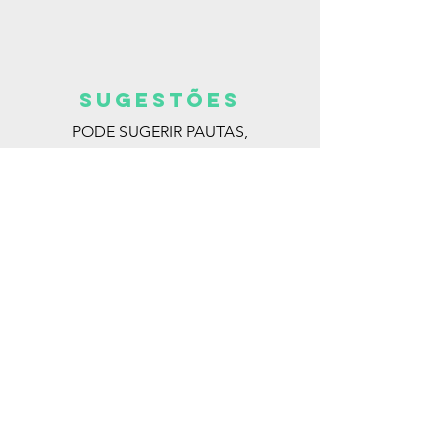
SUGESTões
PODE SUGERIR PAUTAS,
ENTREVISTAS, LIVROS, ESCRITORAS.
MANDE PARA:
@ISABELLA_DEANDRADE
ENTRE EM CONTATO
EMAIL: