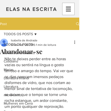
ELAS NA ESCRITA
Post
TODOS OS POSTS
Isabella de Andrade
TODOS OS POSTS
31 de mai. de 2015
1 min de leitura
Abandonar-se
Conto e micro-conto
Não te deixes perder entre as horas 
Cotidiano
vazias ou sentirá na língua o gosto 
Marias
terroso e amargo do tempo. Vai ver que 
os dias parecem imensos pedaços 
Literatura Infantil
disformes de vidro, que nos cortam ao 
Literatura
menor sinal de tentativa de locomoção, 
se deixar que o tempo se torne uma 
micro-conto
rocha estanque, um ardor constante, 
Mulheres em Cena
um ponto qualquer de reprovação. 