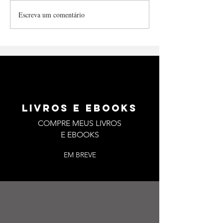
abriga mais que a...
lacre Cuidadosame
Escreva um comentário
me...
LIVROS E EBOOKS
COMPRE MEUS LIVROS
E EBOOKS
EM BREVE