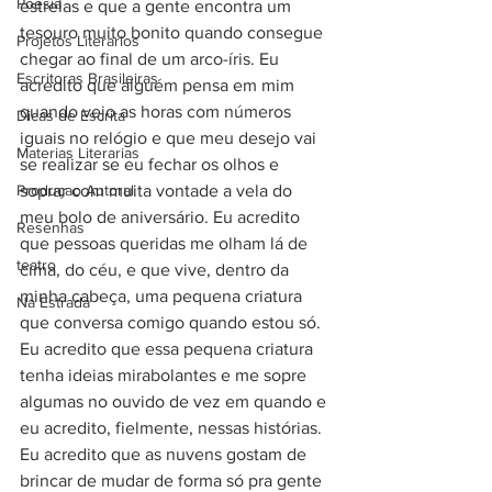
Poesia
estrelas e que a gente encontra um 
tesouro muito bonito quando consegue 
Projetos Literarios
chegar ao final de um arco-íris. Eu 
Escritoras Brasileiras
acredito que alguém pensa em mim 
quando vejo as horas com números 
Dicas de Escrita
iguais no relógio e que meu desejo vai 
Materias Literarias
se realizar se eu fechar os olhos e 
Produçao Autoral
soprar com muita vontade a vela do 
meu bolo de aniversário. Eu acredito 
Resenhas
que pessoas queridas me olham lá de 
teatro
cima, do céu, e que vive, dentro da 
minha cabeça, uma pequena criatura 
Na Estrada
que conversa comigo quando estou só. 
Eu acredito que essa pequena criatura 
tenha ideias mirabolantes e me sopre 
algumas no ouvido de vez em quando e 
eu acredito, fielmente, nessas histórias. 
Eu acredito que as nuvens gostam de 
brincar de mudar de forma só pra gente 