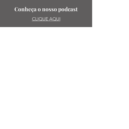
Conheça o nosso podcast
CLIQUE AQUI
SUGESTões
PODE SUGERIR PAUTAS,
ENTREVISTAS, LIVROS, ESCRITORAS.
MANDE PARA:
@ISABELLA_DEANDRADE