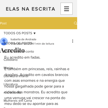
ELAS NA ESCRITA
Post
TODOS OS POSTS
Isabella de Andrade
TODOS OS POSTS
11 de dez. de 2014
1 min de leitura
Acredito
Conto e micro-conto
Eu acredito em fadas.
Cotidiano
Marias
E também em princesas, reis, rainhas e 
dragões. Acredito em cavalos brancos 
Literatura Infantil
com asas enormes e na energia que 
Literatura
nossa gargalhada pode gerar para a 
cidade dos monstros. Eu acredito que 
micro-conto
uma verruga vai crescer na ponta do 
Mulheres em Cena
meu dedo se eu apontar para as 