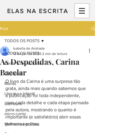
ELAS NA ESCRITA
Post
TODOS OS POSTS
Isabella de Andrade
TODOS OS POSTS
13 de jul. de 2023
2 min de leitura
As Despedidas, Carina
Conto e micro-conto
Bacelar
Cotidiano
O livro da Carina é uma surpresa tão 
Marias
grata, ainda mais quando sabemos que 
Literatura Infantil
a publicação foi toda independente, 
com cada detalhe e cada etapa pensada 
Literatura
pela autora, mostrando o quanto é 
micro-conto
importante (e satisfatório) abrir essas 
Mulheres em Cena
primeiras portas. ⠀
⠀