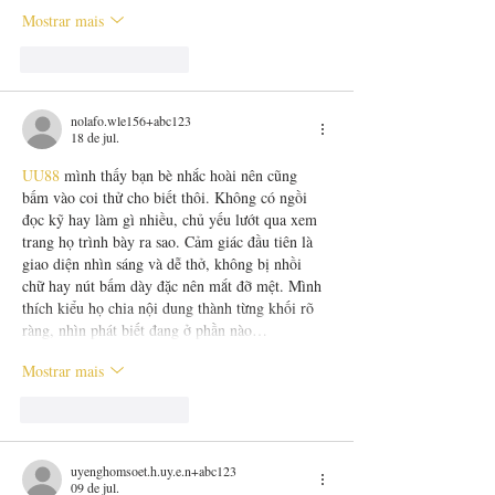
Mostrar mais
Curtir
Responder
nolafo.wle156+abc123
18 de jul.
UU88
 mình thấy bạn bè nhắc hoài nên cũng 
bấm vào coi thử cho biết thôi. Không có ngồi 
đọc kỹ hay làm gì nhiều, chủ yếu lướt qua xem 
trang họ trình bày ra sao. Cảm giác đầu tiên là 
giao diện nhìn sáng và dễ thở, không bị nhồi 
chữ hay nút bấm dày đặc nên mắt đỡ mệt. Mình 
thích kiểu họ chia nội dung thành từng khối rõ 
ràng, nhìn phát biết đang ở phần nào…
Mostrar mais
Curtir
Responder
uyenghomsoet.h.uy.e.n+abc123
09 de jul.