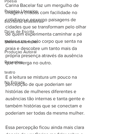
Poesia
Carina Bacelar faz um mergulho de 
Projetos Literarios
imagens criadas com facilidade no 
cotidiano e enxergo paisagens de 
Escritoras Brasileiras
cidades que se transformam pelo olhar 
Dicas de Escrita
de quem experimenta caminhar a pé 
pelas ruas e pelo corpo que senta na 
Materias Literarias
praia e descobre um tanto mais da 
Produçao Autoral
própria presença através da ausência 
Resenhas
que enxerga no outro.⠀
⠀
teatro
E a leitura se mistura um pouco na 
Na Estrada
percepção de que poderiam ser 
histórias de mulheres diferentes e 
ausências tão internas e tanta gente e 
também histórias que se conectam e 
poderiam ser todas da mesma mulher. ⠀
⠀
Essa percepção ficou ainda mais clara 