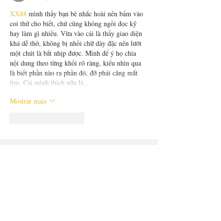
XX88
 mình thấy bạn bè nhắc hoài nên bấm vào 
coi thử cho biết, chứ cũng không ngồi đọc kỹ 
hay làm gì nhiều. Vừa vào cái là thấy giao diện 
khá dễ thở, không bị nhồi chữ dày đặc nên lướt 
một chút là bắt nhịp được. Mình để ý họ chia 
nội dung theo từng khối rõ ràng, kiểu nhìn qua 
là biết phần nào ra phần đó, đỡ phải căng mắt 
tìm. Cái mình thích nữa là…
Mostrar mais
Curtir
Responder
LIVROS E EBOOKS
COMPRE MEUS LIVROS