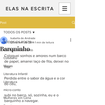
ELAS NA ESCRITA
Post
TODOS OS POSTS
Isabella de Andrade
TODOS OS POSTS
23 de nov. de 2014
1 min de leitura
Barquinho
Conto e micro-conto
Coloquei sonhos e amores num barco 
Cotidiano
de papel, amarrei laço de fita, deixei no 
Marias
mar.
Literatura Infantil
Perdida entre o sabor da água e a cor 
Literatura
do céu,
micro-conto
subi no barco, só, sozinha, eu e o 
Mulheres em Cena
barquinho a navegar.