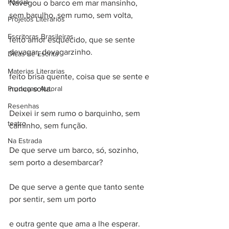
Poesia
Navegou o barco em mar mansinho, 
sem barulho, sem rumo, sem volta,
Projetos Literarios
Escritoras Brasileiras
feito amor esquecido, que se sente 
devagar, devagarzinho.
Dicas de Escrita
Materias Literarias
feito brisa quente, coisa que se sente e 
Produçao Autoral
nunca solta.
Resenhas
Deixei ir sem rumo o barquinho, sem 
teatro
caminho, sem função.
Na Estrada
De que serve um barco, só, sozinho, 
sem porto a desembarcar?
De que serve a gente que tanto sente 
por sentir, sem um porto
e outra gente que ama a lhe esperar.