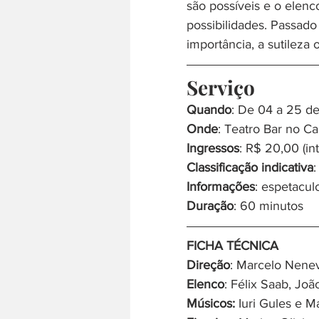
são possíveis e o elen
possibilidades. Passado
importância, a sutileza 
Serviço
Quando
: De 04 a 25 de
Onde
: Teatro Bar no Ca
Ingressos
: R$ 20,00 (in
Classificação indicativa
:
Informações
: espetacul
Duração
: 60 minutos
FICHA TÉCNICA
Direção
: Marcelo Nenev
Elenco
: Félix Saab, Jo
Músicos:
 Iuri Gules e 