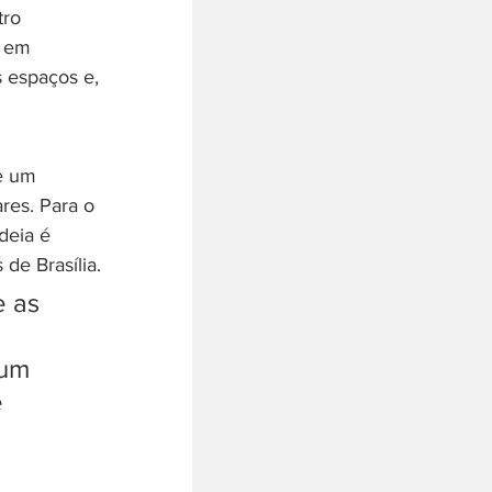
tro 
 em 
 espaços e, 
e um 
res. Para o 
deia é 
de Brasília.
 as 
 um 
 
 