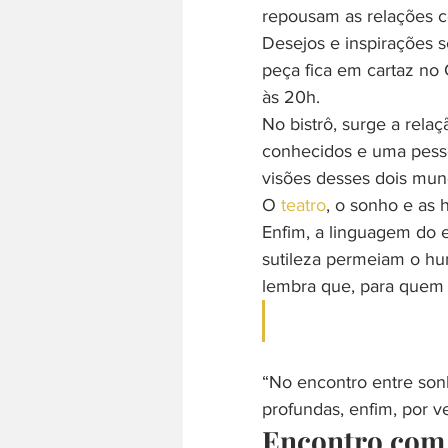
repousam as relações co
Desejos e inspirações s
peça fica em cartaz no 
às 20h.
No bistrô, surge a rela
conhecidos e uma pess
visões desses dois mun
O
 teatro
, o sonho e as h
Enfim, a linguagem do e
sutileza permeiam o hu
lembra que, para quem q
“No encontro entre son
profundas, enfim, por v
Encontro com