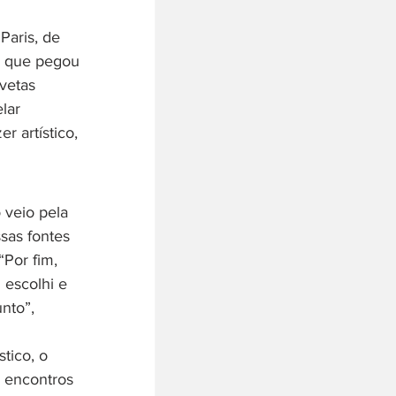
Paris, de 
a que pegou 
vetas 
lar 
 artístico, 
 veio pela 
sas fontes 
Por fim, 
escolhi e 
nto”, 
tico, o 
s encontros 