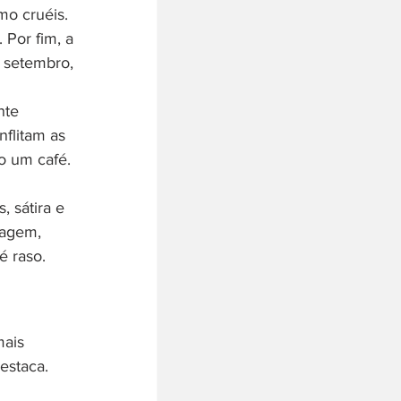
mo cruéis. 
 Por fim, a 
e setembro, 
nte 
flitam as 
o um café. 
 sátira e 
tagem, 
é raso.
ais 
estaca.