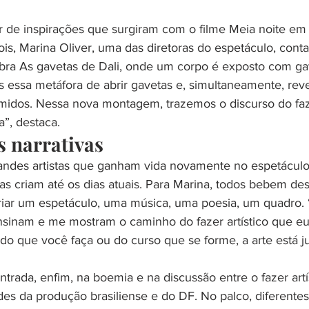
tir de inspirações que surgiram com o filme Meia noite em 
is, Marina Oliver, uma das diretoras do espetáculo, cont
ra As gavetas de Dali, onde um corpo é exposto com ga
 essa metáfora de abrir gavetas e, simultaneamente, reve
midos. Nessa nova montagem, trazemos o discurso do fazer
a”, destaca.
s narrativas
randes artistas que ganham vida novamente no espetáculo
as criam até os dias atuais. Para Marina, todos bebem des
criar um espetáculo, uma música, uma poesia, um quadro. “
nsinam e me mostram o caminho do fazer artístico que eu 
do que você faça ou do curso que se forme, a arte está ju
entrada, enfim, na boemia e na discussão entre o fazer artís
des da produção brasiliense e do DF. No palco, diferente