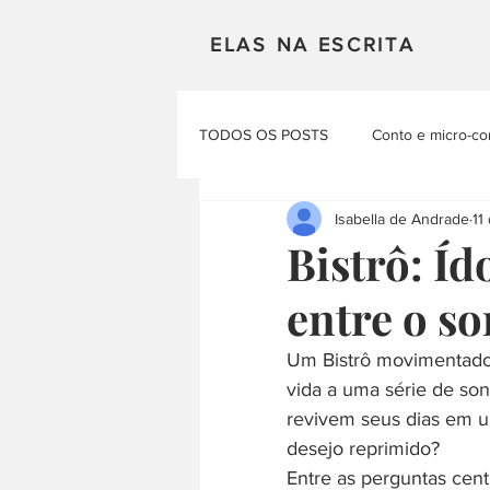
ELAS NA ESCRITA
TODOS OS POSTS
Conto e micro-co
Isabella de Andrade
11
Mulheres em Cena
Poesia
Bistrô: Í
entre o so
Materias Literarias
Produçao Au
Um Bistrô movimentado p
vida a uma série de son
revivem seus dias em u
desejo reprimido?
Entre as perguntas cent