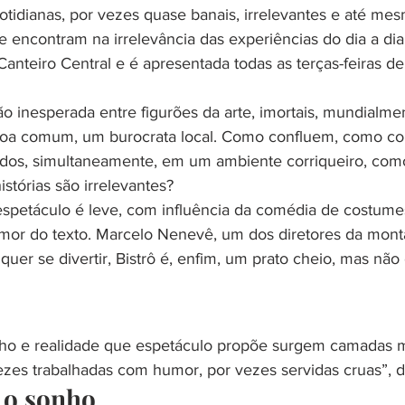
tidianas, por vezes quase banais, irrelevantes e até mes
e encontram na irrelevância das experiências do dia a dia.
Canteiro Central e é apresentada todas as terças-feiras d
ção inesperada entre figurões da arte, imortais, mundialme
oa comum, um burocrata local. Como confluem, como con
dos, simultaneamente, em um ambiente corriqueiro, com
istórias são irrelevantes?
spetáculo é leve, com influência da comédia de costumes,
mor do texto. Marcelo Nenevê, um dos diretores da mon
uer se divertir, Bistrô é, enfim, um prato cheio, mas não 
ho e realidade que espetáculo propõe surgem camadas m
ezes trabalhadas com humor, por vezes servidas cruas”, d
 o sonho