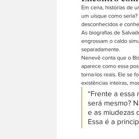
Em cena, histórias de 
um uísque como seria? É
desconhecidos e conheci
As biografias de Salvad
engrossam o caldo simu
separadamente.
Nenevê conta que o Bist
aparece como essa possi
torna-los reais. Ele se 
existências inteiras, mod
“Frente a essa 
será mesmo? Nã
e as miudezas d
Essa é a princi