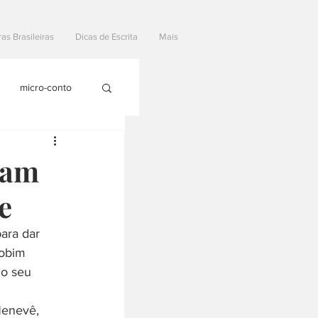
ras Brasileiras
Dicas de Escrita
Mais
micro-conto
ram
e
ara dar 
Jobim 
o seu 
Nenevê, 