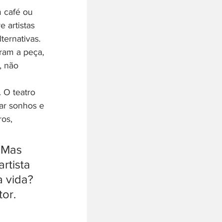
 café ou 
 artistas 
ernativas. 
ram a peça, 
, não 
 O teatro 
zar sonhos e 
ros, 
 Mas 
tista 
 vida? 
tor.