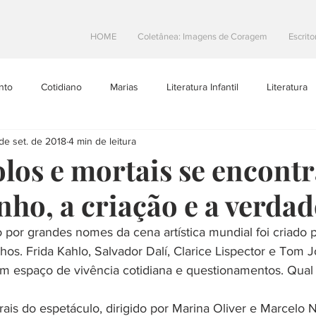
HOME
Coletânea: Imagens de Coragem
Escrito
nto
Cotidiano
Marias
Literatura Infantil
Literatura
 de set. de 2018
4 min de leitura
Projetos Literarios
Escritoras Brasileiras
Dicas de Escrita
dolos e mortais se encont
nho, a criação e a verdad
toral
Resenhas
teatro
Na Estrada
or grandes nomes da cena artística mundial foi criado p
hos. Frida Kahlo, Salvador Dalí, Clarice Lispector e Tom 
m espaço de vivência cotidiana e questionamentos. Qual 
rais do espetáculo, dirigido por Marina Oliver e Marcelo 