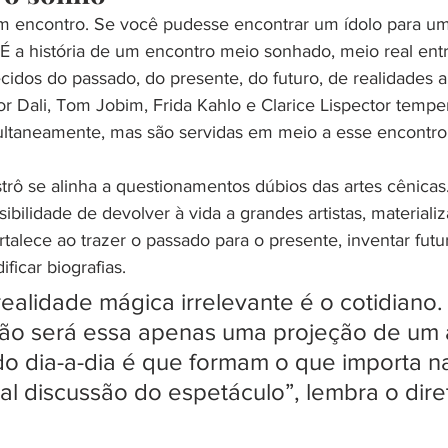
um encontro. Se você pudesse encontrar um ídolo para um
 a história de um encontro meio sonhado, meio real entre
dos do passado, do presente, do futuro, de realidades alt
or Dali, Tom Jobim, Frida Kahlo e Clarice Lispector tempe
ltaneamente, mas são servidas em meio a esse encontro
rô se alinha a questionamentos dúbios das artes cênicas.
bilidade de devolver à vida a grandes artistas, materiali
fortalece ao trazer o passado para o presente, inventar futu
ificar biografias.
realidade mágica irrelevante é o cotidiano.
o será essa apenas uma projeção de um ar
o dia-a-dia é que formam o que importa na
pal discussão do espetáculo”, lembra o dire