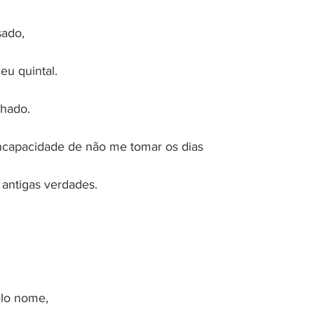
sado,
eu quintal.
nhado.
incapacidade de não me tomar os dias
 antigas verdades.
elo nome,