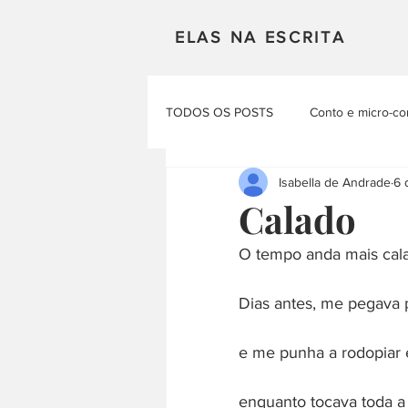
ELAS NA ESCRITA
TODOS OS POSTS
Conto e micro-co
Isabella de Andrade
6 
Mulheres em Cena
Poesia
Calado
O tempo anda mais cal
Materias Literarias
Produçao Au
Dias antes, me pegava 
e me punha a rodopiar e
enquanto tocava toda a 