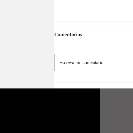
Comentários
Escreva um comentário
Poemas de amor e a
resistência ao ódio pela
literatura – Um pouco de
Hilda Hilst