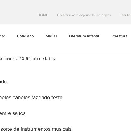
HOME
Coletânea: Imagens de Coragem
Escrito
nto
Cotidiano
Marias
Literatura Infantil
Literatura
de mar. de 2015
1 min de leitura
Projetos Literarios
Escritoras Brasileiras
Dicas de Escrita
ado.
toral
Resenhas
teatro
Na Estrada
pelos cabelos fazendo festa
ntre saltos
sorte de instrumentos musicais.