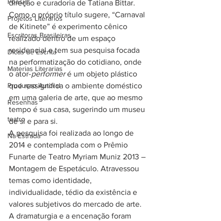
Poesia
direção e curadoria de Tatiana Bittar. 
Como o próprio título sugere, “Carnaval 
Projetos Literarios
de Kitinete” é experimento cênico 
Escritoras Brasileiras
realizado dentro de um espaço 
residencial e tem sua pesquisa focada 
Dicas de Escrita
na performatização do cotidiano, onde 
Materias Literarias
o ator-
performer
 é um objeto plástico 
Produçao Autoral
que ressignifica o ambiente doméstico 
em uma galeria de arte, que ao mesmo 
Resenhas
tempo é sua casa, sugerindo um museu 
teatro
de si e para si.
A pesquisa foi realizada ao longo de 
Na Estrada
2014 e contemplada com o Prêmio 
Funarte de Teatro Myriam Muniz 2013 – 
Montagem de Espetáculo. Atravessou 
temas como identidade, 
individualidade, tédio da existência e 
valores subjetivos do mercado de arte.
A dramaturgia e a encenação foram 