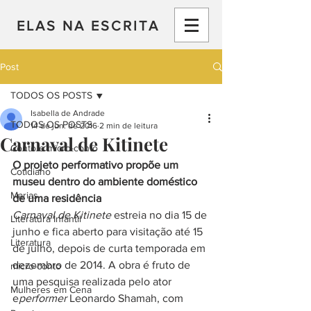
ELAS NA ESCRITA
Post
TODOS OS POSTS
Isabella de Andrade
TODOS OS POSTS
14 de jun. de 2016
2 min de leitura
Carnaval de Kitinete
Conto e micro-conto
O projeto performativo propõe um 
Cotidiano
museu dentro do ambiente doméstico 
Marias
de uma residência
Carnaval de Kitinete
 estreia no dia 15 de 
Literatura Infantil
junho e fica aberto para visitação até 15 
Literatura
de julho, depois de curta temporada em 
dezembro de 2014. A obra é fruto de 
micro-conto
uma pesquisa realizada pelo ator 
Mulheres em Cena
e
performer
 Leonardo Shamah, com 