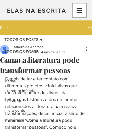
ELAS NA ESCRITA
Post
TODOS OS POSTS
Isabella de Andrade
TODOS OS POSTS
13 de jun. de 2016
4 min de leitura
Como a literatura pode
Conto e micro-conto
transformar pessoas
Cotidiano
Depois de ler e ter contato com 
Marias
diferentes projetos e iniciativas que 
Literatura Infantil
mostram o poder dos livros, da 
leitura,das histórias e dos elementos 
Literatura
relacionados a literatura para realizar 
micro-conto
transformações, decidi iniciar a série de 
Mulheres em Cena
matérias: “Como a literatura pode 
transformar pessoas”. Começo hoje 