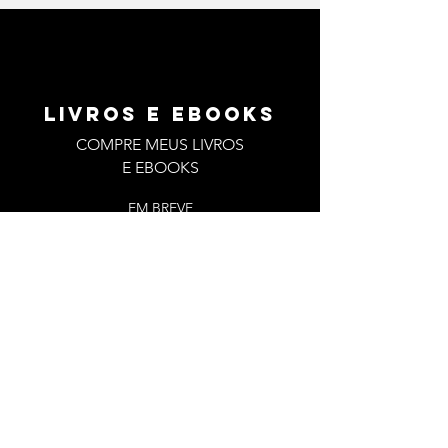
enquanto mulher?
LIVROS E EBOOKS
COMPRE MEUS LIVROS
E EBOOKS
EM BREVE
Conheça o nosso podcast
CLIQUE AQUI