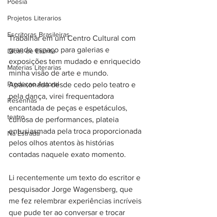
Poesia
Projetos Literarios
Escritoras Brasileiras
Trabalhar em um Centro Cultural com 
grande espaço para galerias e 
Dicas de Escrita
exposições tem mudado e enriquecido 
Materias Literarias
minha visão de arte e mundo. 
Produçao Autoral
Apaixonada desde cedo pelo teatro e 
pela dança, virei frequentadora 
Resenhas
encantada de peças e espetáculos, 
teatro
curiosa de performances, plateia 
entusiasmada pela troca proporcionada 
Na Estrada
pelos olhos atentos às histórias 
contadas naquele exato momento. 
Li recentemente um texto do escritor e 
pesquisador Jorge Wagensberg, que 
me fez relembrar experiências incríveis 
que pude ter ao conversar e trocar 