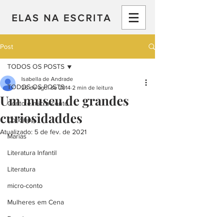
ELAS NA ESCRITA
Post
TODOS OS POSTS
Isabella de Andrade
TODOS OS POSTS
26 de ago. de 2014
2 min de leitura
Um museu de grandes
Conto e micro-conto
curiosidaddes
Cotidiano
Atualizado:
5 de fev. de 2021
Marias
Literatura Infantil
Literatura
micro-conto
Mulheres em Cena