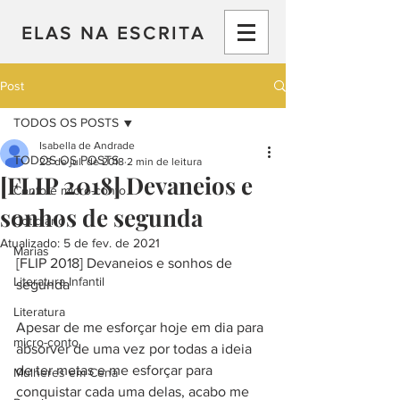
ELAS NA ESCRITA
Post
TODOS OS POSTS
Isabella de Andrade
TODOS OS POSTS
23 de jul. de 2018
2 min de leitura
[FLIP 2018] Devaneios e
Conto e micro-conto
sonhos de segunda
Cotidiano
Atualizado:
5 de fev. de 2021
Marias
[FLIP 2018] Devaneios e sonhos de 
Literatura Infantil
segunda
Literatura
Apesar de me esforçar hoje em dia para 
micro-conto
absorver de uma vez por todas a ideia 
de ter metas e me esforçar para 
Mulheres em Cena
conquistar cada uma delas, acabo me 