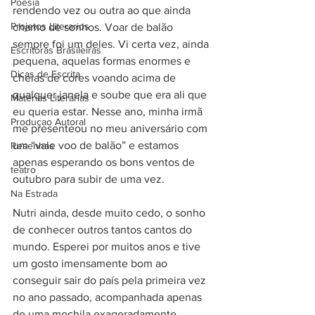
Poesia
rendendo vez ou outra ao que ainda 
Projetos Literarios
chamo de sonhos. Voar de balão 
sempre foi um deles. Vi certa vez, ainda 
Escritoras Brasileiras
pequena, aquelas formas enormes e 
Dicas de Escrita
cheias de cores voando acima de 
qualquer janela e soube que era ali que 
Materias Literarias
eu queria estar. Nesse ano, minha irmã 
Produçao Autoral
me presenteou no meu aniversário com 
um “vale voo de balão” e estamos 
Resenhas
apenas esperando os bons ventos de 
teatro
outubro para subir de uma vez.
Na Estrada
Nutri ainda, desde muito cedo, o sonho 
de conhecer outros tantos cantos do 
mundo. Esperei por muitos anos e tive 
um gosto imensamente bom ao 
conseguir sair do país pela primeira vez 
no ano passado, acompanhada apenas 
de uma mochila exageradamente 