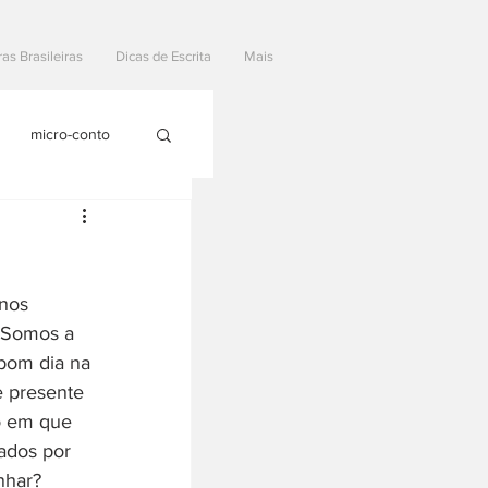
ras Brasileiras
Dicas de Escrita
Mais
micro-conto
nos 
? Somos a 
bom dia na 
e presente 
o em que 
ados por 
nhar? 