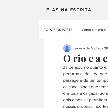
ELAS NA ESCRITA
TODOS OS POSTS
Conto e micro-co
Isabella de Andrade
28
Mulheres em Cena
Poesia
O rio e a
Já pensou no quanto é 
Materias Literarias
Produçao Au
perturba a ideia de que
passagem de um tempo 
calçada, ainda que tent
em toda a calçada. So
dois olhos se permitem
nossas próprias incerte