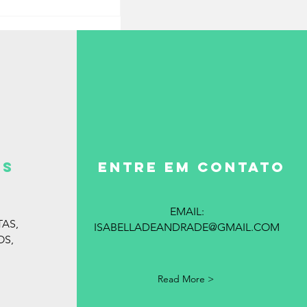
es
ENTRE EM CONTATO
EMAIL:
TAS,
ISABELLADEANDRADE@GMAIL.COM
OS,
Read More >