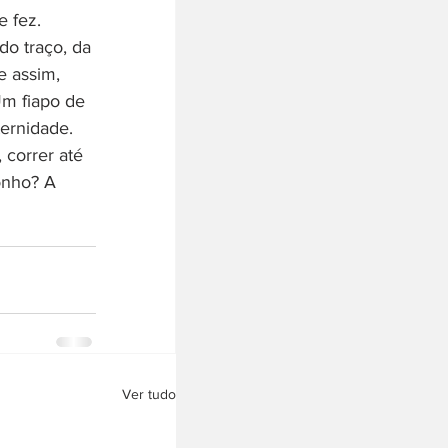
 fez. 
o traço, da 
e assim, 
Um fiapo de 
ernidade. 
 correr até 
onho? A 
Ver tudo