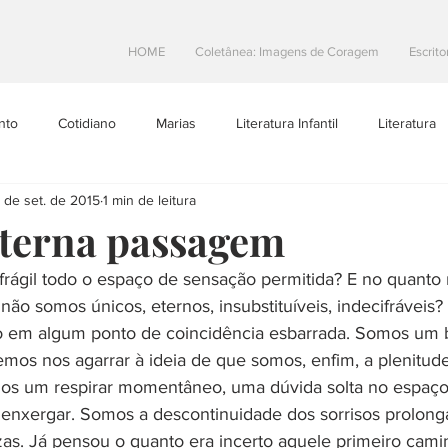
HOME
Coletânea: Imagens de Coragem
Escrito
nto
Cotidiano
Marias
Literatura Infantil
Literatura
 de set. de 2015
1 min de leitura
Projetos Literarios
Escritoras Brasileiras
Dicas de Escrita
 eterna passagem
frágil todo o espaço de sensação permitida? E no quanto 
toral
Resenhas
teatro
Na Estrada
 não somos únicos, eternos, insubstituíveis, indecifráveis
em algum ponto de coincidência esbarrada. Somos um 
emos nos agarrar à ideia de que somos, enfim, a plenitud
mos um respirar momentâneo, uma dúvida solta no espaç
 enxergar. Somos a descontinuidade dos sorrisos prolong
zas. Já pensou o quanto era incerto aquele primeiro cami