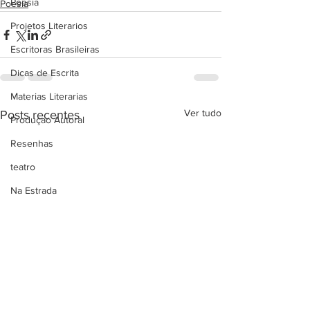
Poesia
Poesia
Projetos Literarios
Escritoras Brasileiras
Dicas de Escrita
Materias Literarias
Ver tudo
Posts recentes
Produçao Autoral
Resenhas
teatro
Na Estrada