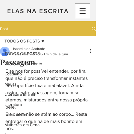
ELAS NA ESCRITA
Post
TODOS OS POSTS
Isabella de Andrade
TODOS OS POSTS
19 de ago. de 2015
1 min de leitura
Passagem
Conto e micro-conto
E se nos for possível entender, por fim, 
Cotidiano
que não é preciso transformar instantes 
Marias
em superfície fixa e inabalável. Ainda 
assim, entre a passagem, tornam-se 
Literatura Infantil
eternos, misturados entre nossa própria 
Literatura
pele.
E a quem não se atém ao corpo… Resta 
micro-conto
entregar o que há de mais bonito em 
Mulheres em Cena
nós.