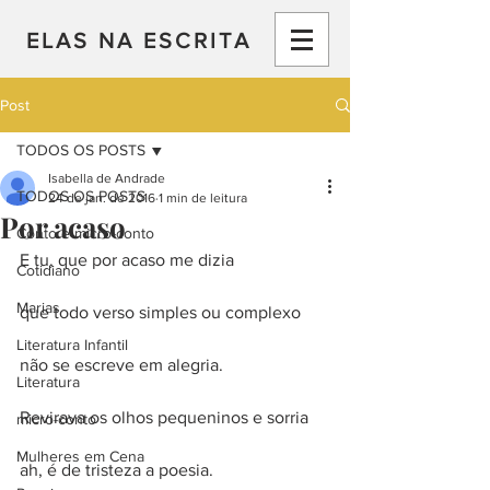
ELAS NA ESCRITA
Post
TODOS OS POSTS
Isabella de Andrade
TODOS OS POSTS
24 de jan. de 2016
1 min de leitura
Por acaso
Conto e micro-conto
E tu, que por acaso me dizia
Cotidiano
Marias
que todo verso simples ou complexo
Literatura Infantil
não se escreve em alegria.
Literatura
Revirava os olhos pequeninos e sorria
micro-conto
Mulheres em Cena
ah, é de tristeza a poesia.