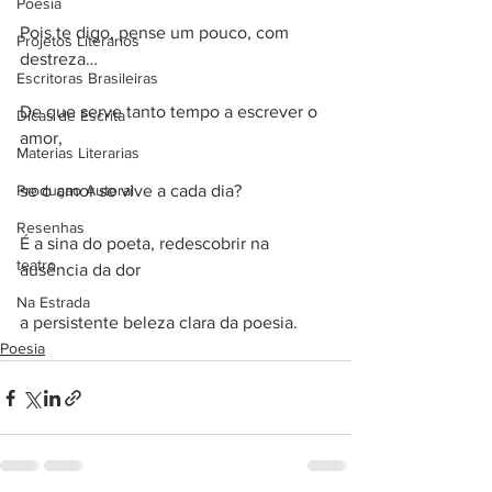
Poesia
Pois te digo, pense um pouco, com 
Projetos Literarios
destreza…
Escritoras Brasileiras
De que serve tanto tempo a escrever o 
Dicas de Escrita
amor,
Materias Literarias
Produçao Autoral
se o amor se vive a cada dia?
Resenhas
É a sina do poeta, redescobrir na 
teatro
ausência da dor
Na Estrada
a persistente beleza clara da poesia.
Poesia