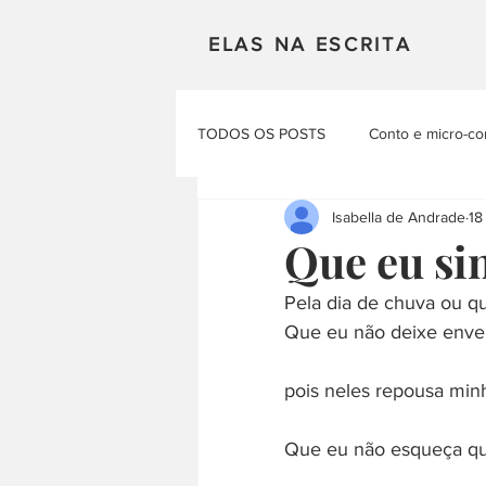
ELAS NA ESCRITA
TODOS OS POSTS
Conto e micro-co
Isabella de Andrade
18
Mulheres em Cena
Poesia
Que eu sin
Pela dia de chuva ou qu
Materias Literarias
Produçao Au
Que eu não deixe enve
pois neles repousa min
Que eu não esqueça que