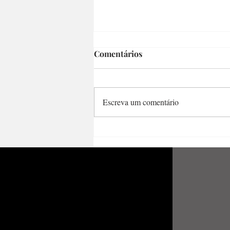
Comentários
Escreva um comentário
Poemas de amor e a
resistência ao ódio pela
literatura – Um pouco de
Hilda Hilst