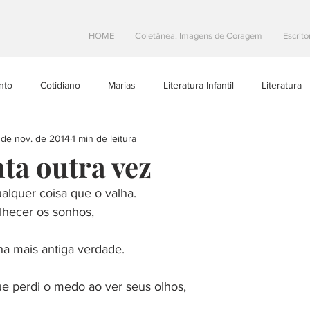
HOME
Coletânea: Imagens de Coragem
Escrito
nto
Cotidiano
Marias
Literatura Infantil
Literatura
 de nov. de 2014
1 min de leitura
Projetos Literarios
Escritoras Brasileiras
Dicas de Escrita
ta outra vez
alquer coisa que o valha.
toral
Resenhas
teatro
Na Estrada
lhecer os sonhos,
ha mais antiga verdade.
 perdi o medo ao ver seus olhos,