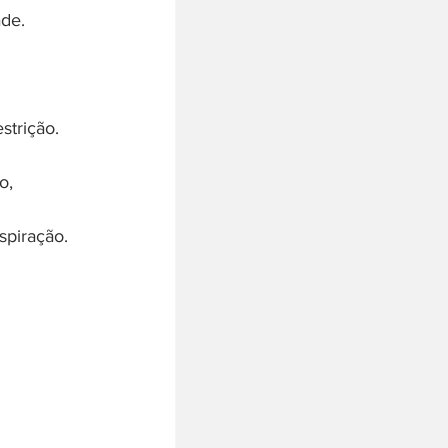
ade.
strição.
o,
spiração.