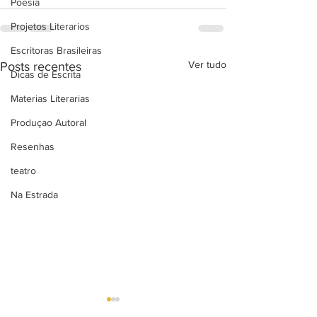
Poesia
Projetos Literarios
Escritoras Brasileiras
Ver tudo
Posts recentes
Dicas de Escrita
Materias Literarias
Produçao Autoral
Resenhas
teatro
Na Estrada
Próprio céu
Rabisco