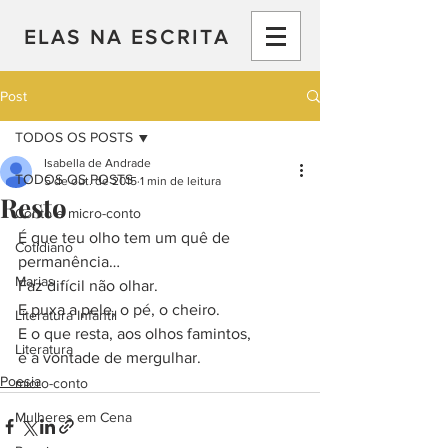
ELAS NA ESCRITA
Post
TODOS OS POSTS
Isabella de Andrade
TODOS OS POSTS
5 de out. de 2015
1 min de leitura
Resto
Conto e micro-conto
É que teu olho tem um quê de 
Cotidiano
permanência…
Marias
Faz difícil não olhar.
E puxa a pele, o pé, o cheiro.
Literatura Infantil
E o que resta, aos olhos famintos,
Literatura
é a vontade de mergulhar.
Poesia
micro-conto
Mulheres em Cena