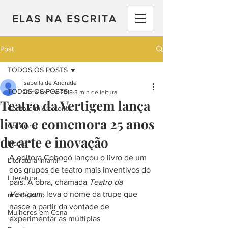
ELAS NA ESCRITA
Post
TODOS OS POSTS
Isabella de Andrade
TODOS OS POSTS
28 de set. de 2018
3 min de leitura
Teatro da Vertigem lança
Conto e micro-conto
livro e comemora 25 anos
Cotidiano
de arte e inovação
Marias
A editora Cobogó lançou o livro de um 
Literatura Infantil
dos grupos de teatro mais inventivos do 
Literatura
país. A obra, chamada 
Teatro da 
Vertigem
, leva o nome da trupe que 
micro-conto
nasce a partir da vontade de 
Mulheres em Cena
experimentar as múltiplas 