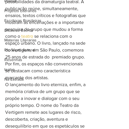
Poesia
possibilidades da dramaturgia teatral. A 
publicação reúne, simultaneamente, 
Projetos Literarios
ensaios, textos críticos e fotografias que 
Escritoras Brasileiras
mostram as encenações e a importante 
pesquisa do grupo que mudou a forma 
Dicas de Escrita
como o
 teatro
 se relaciona com o 
Materias Literarias
espaço urbano. O livro, lançado na sede 
Produçao Autoral
do Vertigem, em São Paulo, comemora 
25 anos de estrada do  premiado grupo. 
Resenhas
Por fim, os espaços não convencionais 
teatro
se destacam como característica 
marcante dos artistas.
Na Estrada
O lançamento do livro eterniza, enfim, a 
memória criativa de um grupo que se 
propõe a inovar e dialogar com o seu 
próprio tempo. O nome do Teatro da 
Vertigem remete aos lugares de risco, 
descoberta, criação, aventura e 
desequilíbrio em que os espetáculos se 