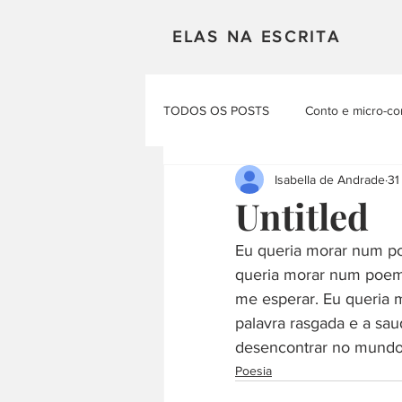
ELAS NA ESCRITA
TODOS OS POSTS
Conto e micro-co
Isabella de Andrade
31
Mulheres em Cena
Poesia
Untitled
Eu queria morar num po
Materias Literarias
Produçao Au
queria morar num poema
me esperar. Eu queria 
palavra rasgada e a s
desencontrar no mundo e
Poesia