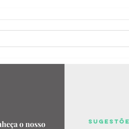
Próprio céu
Quanto da gente cabe em uma
porção de linhas tortas e outras
tantas palavras ao léu? Tem
pele que, num segundo, abriga
mais que a...
SUGESTõ
heça o nosso