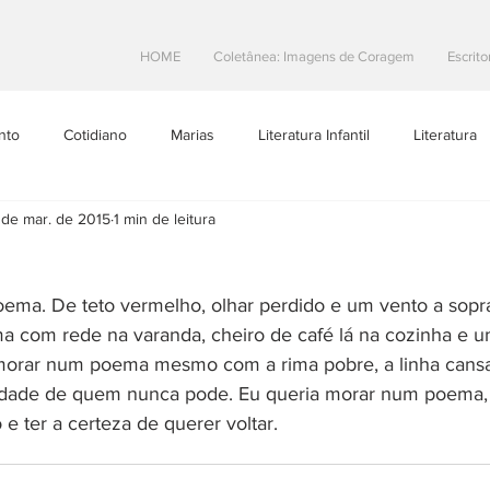
HOME
Coletânea: Imagens de Coragem
Escrito
nto
Cotidiano
Marias
Literatura Infantil
Literatura
 de mar. de 2015
1 min de leitura
Projetos Literarios
Escritoras Brasileiras
Dicas de Escrita
ema. De teto vermelho, olhar perdido e um vento a sopra
toral
Resenhas
teatro
Na Estrada
 com rede na varanda, cheiro de café lá na cozinha e u
morar num poema mesmo com a rima pobre, a linha cansa
audade de quem nunca pode. Eu queria morar num poema,
 ter a certeza de querer voltar.