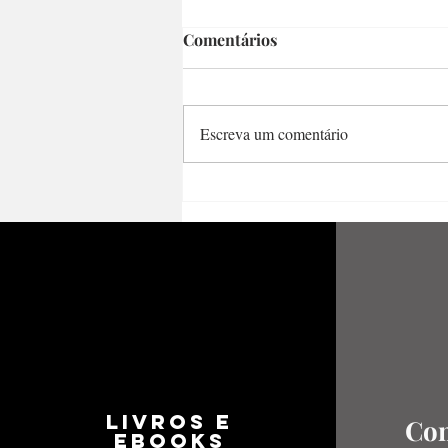
Comentários
Escreva um comentário
Poemas de amor e a
resistência ao ódio pela
literatura – Um pouco de
Hilda Hilst
LIVROS E
Con
EBOOKS