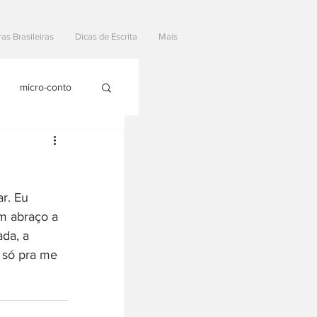
ras Brasileiras
Dicas de Escrita
Mais
micro-conto
r. Eu 
m abraço a 
da, a 
 só pra me 