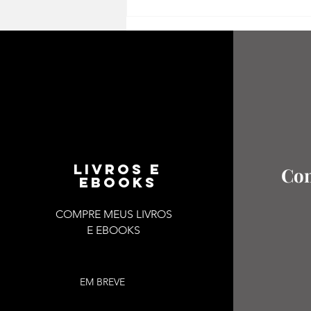
Poemas de amor e a
resistência ao ódio pela
literatura – Um pouco de
Hilda Hilst
LIVROS E
Con
EBOOKS
COMPRE MEUS LIVROS
E EBOOKS
EM BREVE