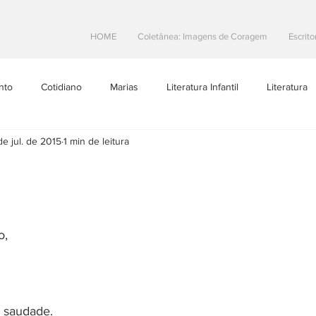
HOME
Coletânea: Imagens de Coragem
Escrito
nto
Cotidiano
Marias
Literatura Infantil
Literatura
de jul. de 2015
1 min de leitura
Projetos Literarios
Escritoras Brasileiras
Dicas de Escrita
toral
Resenhas
teatro
Na Estrada
o,
 saudade.