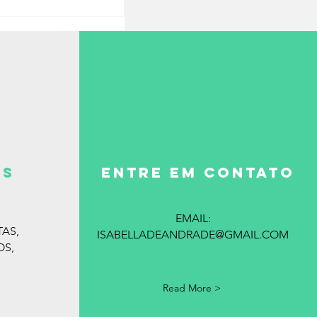
es
ENTRE EM CONTATO
EMAIL:
TAS,
ISABELLADEANDRADE@GMAIL.COM
OS,
Read More >