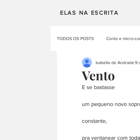
ELAS NA ESCRITA
TODOS OS POSTS
Conto e micro-co
Isabella de Andrade
9 
Mulheres em Cena
Poesia
Vento
E se bastasse
Materias Literarias
Produçao Au
um pequeno novo sopr
constante,
pra ventanear com toda