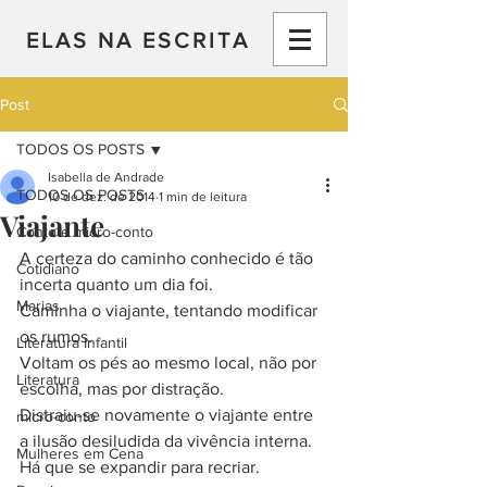
ELAS NA ESCRITA
Post
TODOS OS POSTS
Isabella de Andrade
TODOS OS POSTS
10 de dez. de 2014
1 min de leitura
Viajante
Conto e micro-conto
A certeza do caminho conhecido é tão 
Cotidiano
incerta quanto um dia foi.
Marias
Caminha o viajante, tentando modificar 
os rumos.
Literatura Infantil
Voltam os pés ao mesmo local, não por 
Literatura
escolha, mas por distração.
Distraiu-se novamente o viajante entre 
micro-conto
a ilusão desiludida da vivência interna.
Mulheres em Cena
Há que se expandir para recriar.