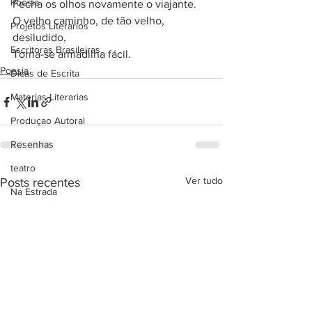
Poesia
Fecha os olhos novamente o viajante.
O velho caminho, de tão velho, 
Projetos Literarios
desiludido,
Escritoras Brasileiras
Torna-se armadilha fácil.
Poesia
Dicas de Escrita
Materias Literarias
Produçao Autoral
Resenhas
teatro
Ver tudo
Posts recentes
Na Estrada