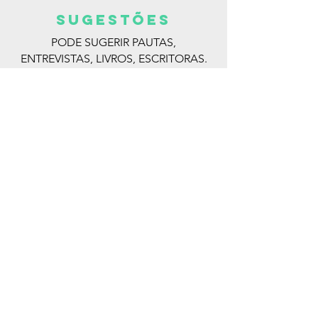
SUGESTões
PODE SUGERIR PAUTAS,
ENTREVISTAS, LIVROS, ESCRITORAS.
MANDE PARA:
@ISABELLA_DEANDRADE
ENTRE EM CONTATO
EMAIL:
ISABELLADEANDRADE@GMAIL.COM
Read More >