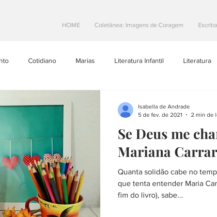
HOME
Coletânea: Imagens de Coragem
Escrito
nto
Cotidiano
Marias
Literatura Infantil
Literatura
Projetos Literarios
Escritoras Brasileiras
Dicas de Escrita
Isabella de Andrade
5 de fev. de 2021
2 min de l
Se Deus me cha
teatro
Na Estrada
Mariana Carra
Quanta solidão cabe no temp
que tenta entender Maria Car
fim do livro), sabe...