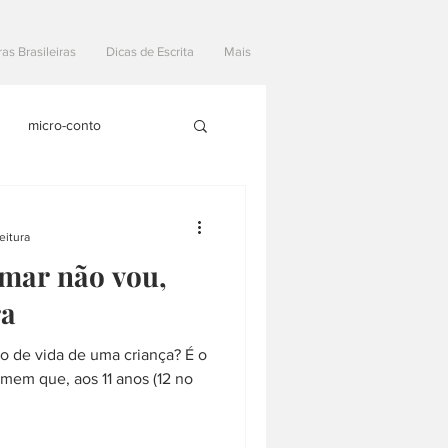
ras Brasileiras
Dicas de Escrita
Mais
micro-conto
Materias Literarias
eitura
mar não vou,
ra
o de vida de uma criança? É o
mem que, aos 11 anos (12 no