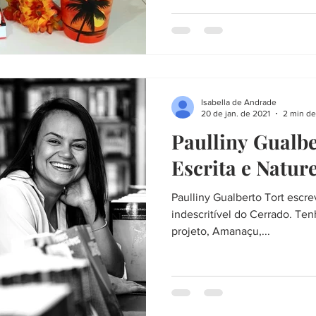
Isabella de Andrade
20 de jan. de 2021
2 min de
Paulliny Gualbe
Escrita e Natur
⁣Paulliny Gualberto Tort escr
indescritível do Cerrado. Ten
projeto, Amanaçu,...