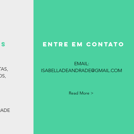
es
ENTRE EM CONTATO
EMAIL:
TAS,
ISABELLADEANDRADE@GMAIL.COM
OS,
Read More >
RADE